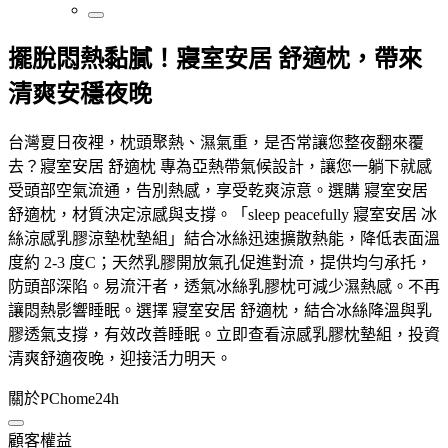
擺脫悶熱黏膩！寢室安居 舒適枕，帶來
清爽安穩夜晚
台灣夏日夜裡，枕頭聚熱、濕氣重，是否常讓您整夜翻來覆
去？寢室安居 舒適枕 專為亞熱帶氣候設計，讓您一躺下就感
受頭部空氣流通，告別熱感，享受乾爽涼意。選購 寢室安居
舒適枕，材質決定涼感與支撐。「sleep peacefully 寢室安居 冰
絲涼感乳膠涼墊枕墊組」結合冰絲迅速擴散熱能，降低表面溫
度約 2-3 度C；天然乳膠開放氣孔促進對流，提供均勻承托，
防頭部深陷。易流汗者，透氣冰絲乳膠枕可減少濕熱感。不再
讓悶熱影響睡眠。選擇 寢室安居 舒適枕，結合冰絲降溫與乳
膠透氣支撐，有效改善睡眠。立即查看涼感乳膠枕墊組，投資
清爽舒適夜晚，迎接活力明天。
關於PChome24h
顧客權益