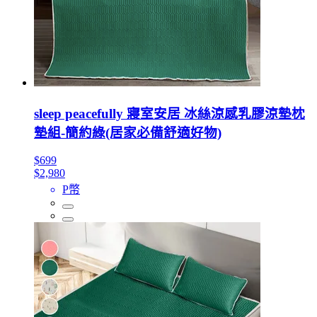
sleep peacefully 寢室安居 冰絲涼感乳膠涼墊枕
墊組-簡約綠(居家必備舒適好物)
$699
$2,980
P幣