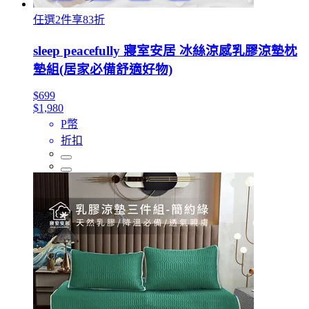
任選2件享83折
sleep peacefully 寢室安居 冰絲涼感乳膠涼墊枕
墊組(居家必備舒適好物)
$699
$1,980
P幣
折扣