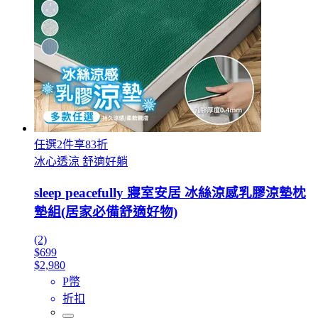
任選2件享83折
冰心透涼 舒適好躺
sleep peacefully 寢室安居 冰絲涼感乳膠涼墊枕
墊組(居家必備舒適好物)
(2)
$699
$2,980
P幣
折扣