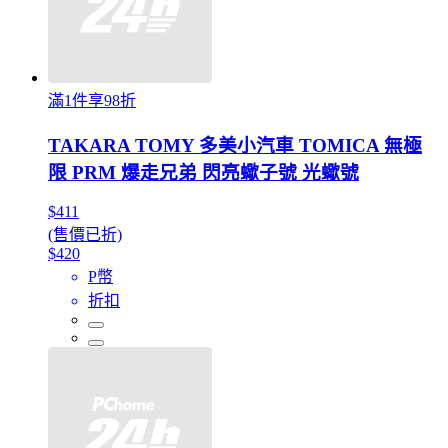
滿1件享98折
TAKARA TOMY 多美小汽車 TOMICA 無極
限 PRM 爆走兄弟 閃亮蠍子號 光蠍號
$411
(售價已折)
$420
P幣
折扣