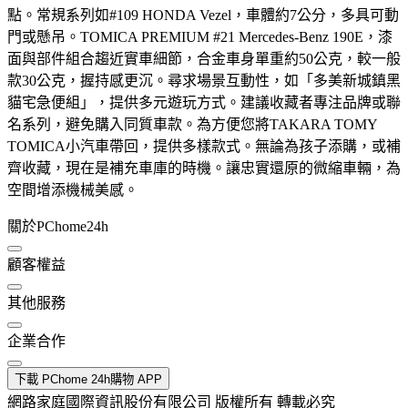
點。常規系列如#109 HONDA Vezel，車體約7公分，多具可動
門或懸吊。TOMICA PREMIUM #21 Mercedes-Benz 190E，漆
面與部件組合趨近實車細節，合金車身單重約50公克，較一般
款30公克，握持感更沉。尋求場景互動性，如「多美新城鎮黑
貓宅急便組」，提供多元遊玩方式。建議收藏者專注品牌或聯
名系列，避免購入同質車款。為方便您將TAKARA TOMY
TOMICA小汽車帶回，提供多樣款式。無論為孩子添購，或補
齊收藏，現在是補充車庫的時機。讓忠實還原的微縮車輛，為
空間增添機械美感。
關於PChome24h
顧客權益
其他服務
企業合作
下載 PChome 24h購物 APP
網路家庭國際資訊股份有限公司 版權所有 轉載必究