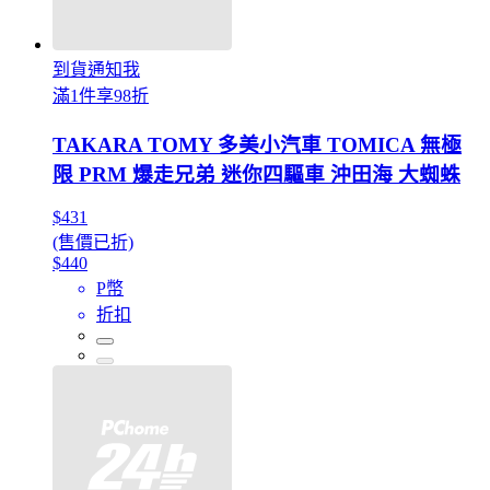
到貨通知我
滿1件享98折
TAKARA TOMY 多美小汽車 TOMICA 無極
限 PRM 爆走兄弟 迷你四驅車 沖田海 大蜘蛛
$431
(售價已折)
$440
P幣
折扣