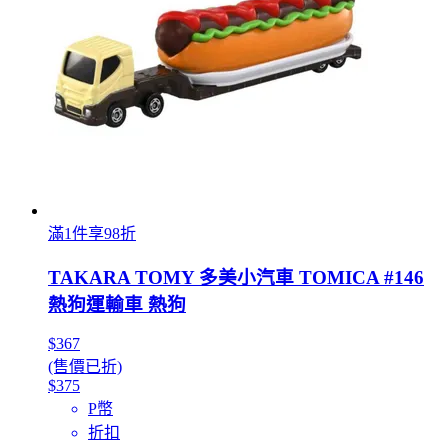
滿1件享98折
TAKARA TOMY 多美小汽車 TOMICA #146
熱狗運輸車 熱狗
$367
(售價已折)
$375
P幣
折扣