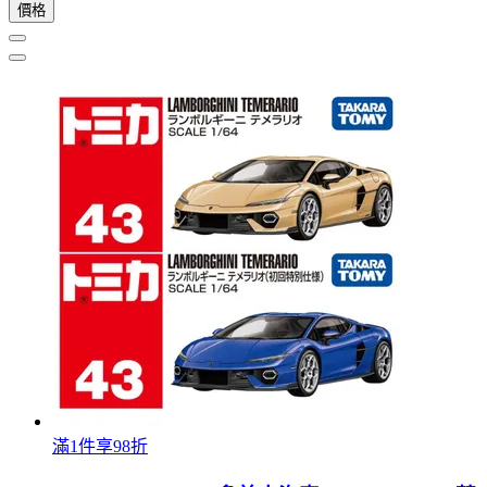
價格
滿1件享98折