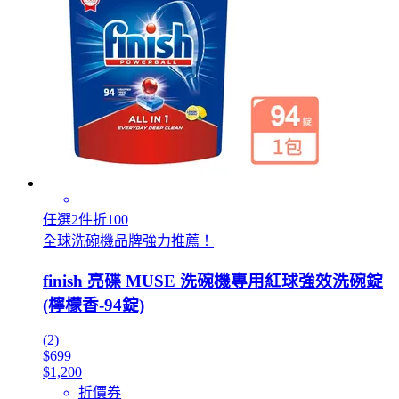
任選2件折100
全球洗碗機品牌強力推薦！
finish 亮碟 MUSE 洗碗機專用紅球強效洗碗錠
(檸檬香-94錠)
(2)
$699
$1,200
折價券