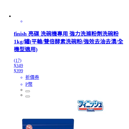
finish 亮碟 洗碗機專用 強力洗滌粉劑洗碗粉
1kg/罐(平輸/雙倍酵素洗碗粉/強效去油去漬/全
機型適用)
(17)
$349
$399
折價券
P幣