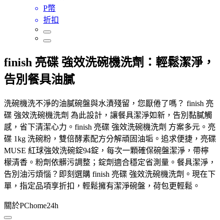
P幣
折扣
finish 亮碟 強效洗碗機洗劑：輕鬆潔淨，
告別餐具油膩
洗碗機洗不淨的油膩碗盤與水漬殘留，您厭倦了嗎？ finish 亮
碟 強效洗碗機洗劑 為此設計，讓餐具潔淨如新，告別黏膩觸
感，省下清潔心力。finish 亮碟 強效洗碗機洗劑 方案多元。亮
碟 1kg 洗碗粉，雙倍酵素配方分解頑固油垢。追求便捷，亮碟
MUSE 紅球強效洗碗錠94錠，每次一顆確保碗盤潔淨，帶檸
檬清香。粉劑依髒污調整；錠劑適合穩定省測量。餐具潔淨，
告別油污煩惱？即刻選購 finish 亮碟 強效洗碗機洗劑。現在下
單，指定品項享折扣，輕鬆擁有潔淨碗盤，荷包更輕鬆。
關於PChome24h