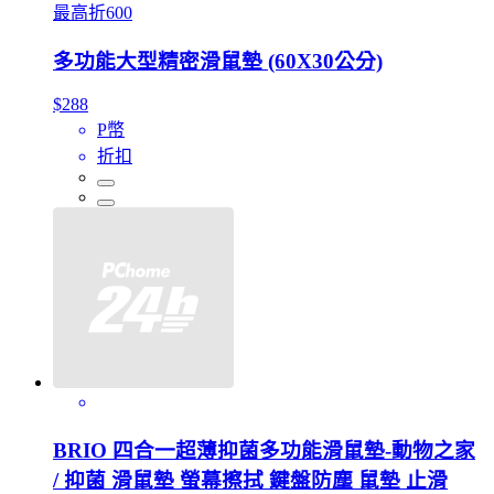
最高折600
多功能大型精密滑鼠墊 (60X30公分)
$288
P幣
折扣
BRIO 四合一超薄抑菌多功能滑鼠墊-動物之家
/ 抑菌 滑鼠墊 螢幕擦拭 鍵盤防塵 鼠墊 止滑