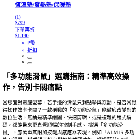
恆溫墊/發熱墊/保暖墊
(1)
$799
下單再折
$1,190
P幣
折扣
「多功能滑鼠」選購指南：精準高效操
作，告別卡關痛點
當您面對電腦螢幕，若手邊的滑鼠只剩點擊與滾動，是否常覺
得操作效率卡關？一款稱職的「多功能滑鼠」能徹底改變您的
數位生活，無論是精準繪圖、快速剪輯，或是複雜的程式編
碼，都能帶來更直覺順暢的控制手感。 挑選「多功能滑
鼠」，應著重其附加按鍵與感應器表現。例如「AI-M1S 多功