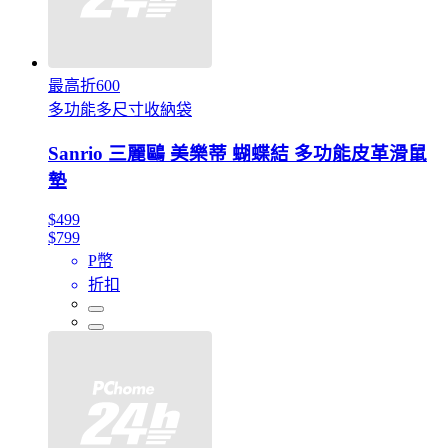
最高折600
多功能多尺寸收納袋
Sanrio 三麗鷗 美樂蒂 蝴蝶結 多功能皮革滑鼠
墊
$499
$799
P幣
折扣