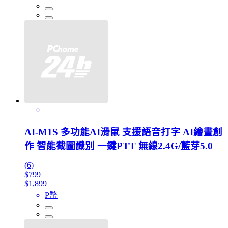
AI-M1S 多功能AI滑鼠 支援語音打字 AI繪畫創
作 智能截圖識別 一鍵PTT 無線2.4G/藍芽5.0
(6)
$799
$1,899
P幣