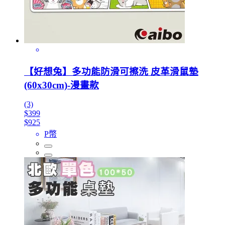
【好想兔】多功能防滑可擦洗 皮革滑鼠墊
(60x30cm)-漫畫款
(3)
$399
$925
P幣