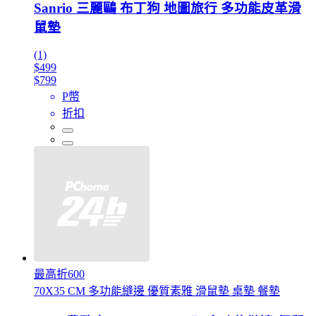
Sanrio 三麗鷗 布丁狗 地圖旅行 多功能皮革滑
鼠墊
(1)
$499
$799
P幣
折扣
最高折600
70X35 CM 多功能縫邊 優質素雅 滑鼠墊 桌墊 餐墊