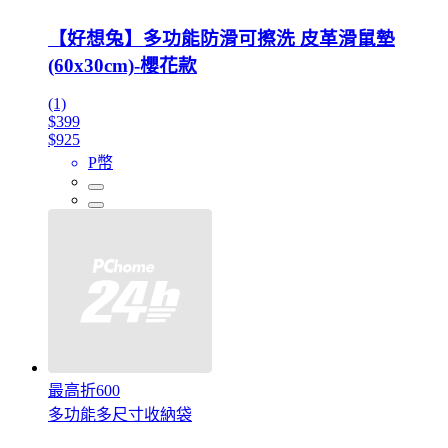
【好想兔】多功能防滑可擦洗 皮革滑鼠墊
(60x30cm)-櫻花款
(1)
$399
$925
P幣
最高折600
多功能多尺寸收納袋