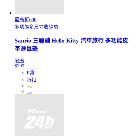
最高折600
多功能多尺寸收納袋
Sanrio 三麗鷗 Hello Kitty 汽車旅行 多功能皮
革滑鼠墊
$499
$799
P幣
折扣