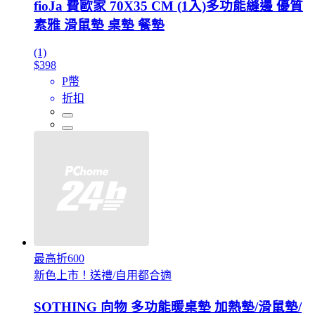
fioJa 費歐家 70X35 CM (1入)多功能縫邊 優質
素雅 滑鼠墊 桌墊 餐墊
(1)
$398
P幣
折扣
最高折600
新色上市！送禮/自用都合適
SOTHING 向物 多功能暖桌墊 加熱墊/滑鼠墊/