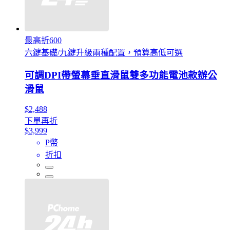
最高折600
六鍵基礎/九鍵升級兩種配置，預算高低可選
可調DPI帶螢幕垂直滑鼠雙多功能電池款辦公
滑鼠
$2,488
下單再折
$3,999
P幣
折扣