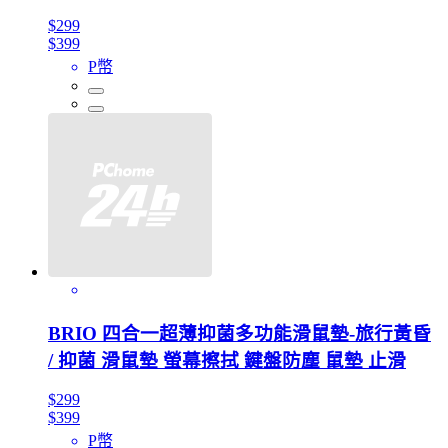
$299
$399
P幣
BRIO 四合一超薄抑菌多功能滑鼠墊-旅行黃昏
/ 抑菌 滑鼠墊 螢幕擦拭 鍵盤防塵 鼠墊 止滑
$299
$399
P幣