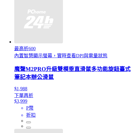
最高折600
內置智慧顯示螢幕，實時查看DPI與電量狀態
魔聲M2PRO升級雙模垂直滑鼠多功能旋鈕臺式
筆記本辦公滑鼠
$1,988
下單再折
$3,999
P幣
折扣