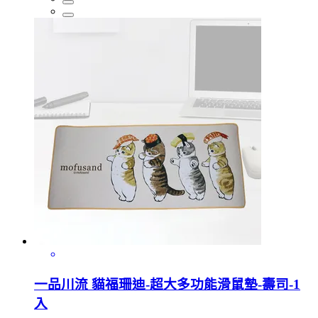
一品川流 貓福珊迪-超大多功能滑鼠墊-壽司-1
入