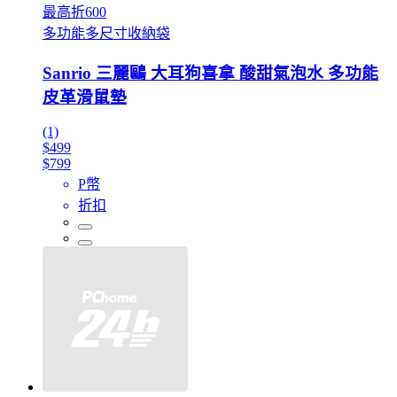
最高折600
多功能多尺寸收納袋
Sanrio 三麗鷗 大耳狗喜拿 酸甜氣泡水 多功能
皮革滑鼠墊
(1)
$499
$799
P幣
折扣