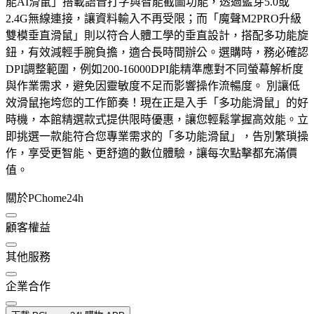
能AI滑鼠」搭載語音打字與智能截圖功能，透過藍芽5.0或
2.4G無線連接，讓資料輸入不再受限；而「魔聲M2PRO升級
雙模垂直滑鼠」則以符合人體工學的垂直設計，搭配多功能旋
鈕，有效減輕手腕負擔，適合長時間辦公。選購時，務必確認
DPI調整範圍，例如200-16000DPI能精準應對不同螢幕解析度
與作業需求，避免因靈敏度不足而影響操作流暢度。 別讓低
效滑鼠拖垮您的工作節奏！現在正是入手「多功能滑鼠」的好
時機，本館精選款式提供限時優惠，讓您輕鬆掌握高效能。立
即挑選一款能符合您專業需求的「多功能滑鼠」，告別繁瑣操
作，享受更智能、更舒適的數位體驗，讓每次點擊都充滿價
值。
關於PChome24h
顧客權益
其他服務
企業合作