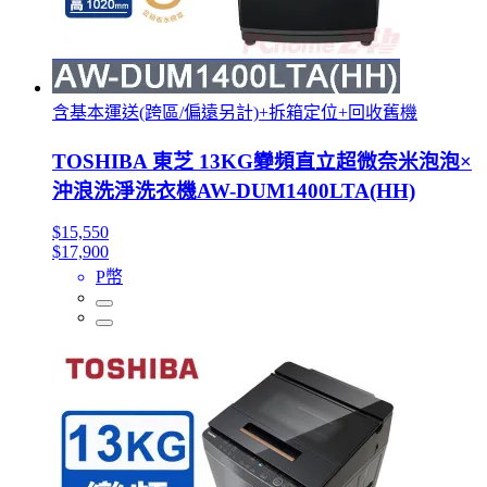
含基本運送(跨區/偏遠另計)+拆箱定位+回收舊機
TOSHIBA 東芝 13KG變頻直立超微奈米泡泡×
沖浪洗淨洗衣機AW-DUM1400LTA(HH)
$15,550
$17,900
P幣