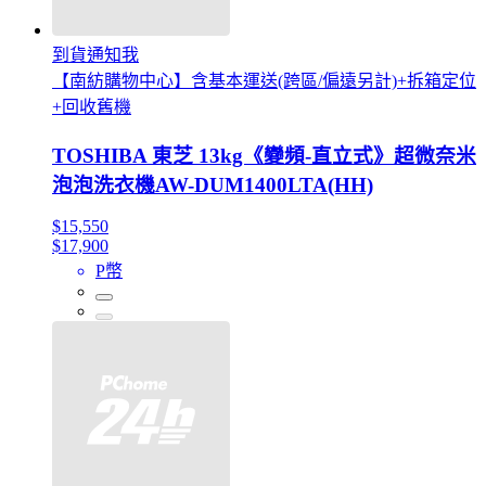
到貨通知我
【南紡購物中心】含基本運送(跨區/偏遠另計)+拆箱定位
+回收舊機
TOSHIBA 東芝 13kg《變頻-直立式》超微奈米
泡泡洗衣機AW-DUM1400LTA(HH)
$15,550
$17,900
P幣