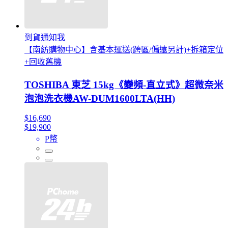
到貨通知我
【南紡購物中心】含基本運送(跨區/偏遠另計)+拆箱定位
+回收舊機
TOSHIBA 東芝 15kg《變頻-直立式》超微奈米
泡泡洗衣機AW-DUM1600LTA(HH)
$16,690
$19,900
P幣