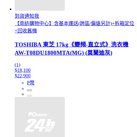
到貨通知我
【南紡購物中心】含基本運送(跨區/偏遠另計)+拆箱定位
+回收舊機
TOSHIBA 東芝 17kg《變頻-直立式》洗衣機
AW-T08DU1800MTA(MG) (莫蘭迪灰)
(1)
$18,100
$22,900
P幣