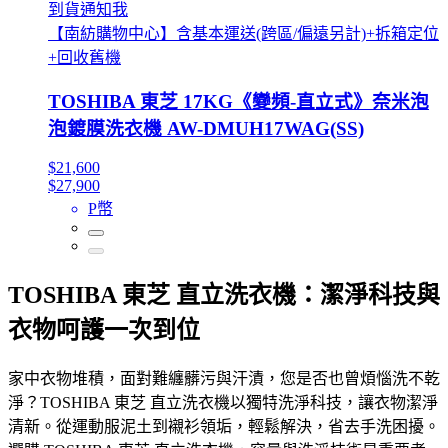
到貨通知我
【南紡購物中心】含基本運送(跨區/偏遠另計)+拆箱定位
+回收舊機
TOSHIBA 東芝 17KG《變頻-直立式》奈米泡
泡鍍膜洗衣機 AW-DMUH17WAG(SS)
$21,600
$27,900
P幣
TOSHIBA 東芝 直立洗衣機：潔淨科技與
衣物呵護一次到位
家中衣物堆積，面對難纏髒污與汗漬，您是否也曾煩惱洗不乾
淨？TOSHIBA 東芝 直立洗衣機以獨特洗淨科技，讓衣物潔淨
清新。從運動服泥土到襯衫領垢，輕鬆解決，省去手洗困擾。