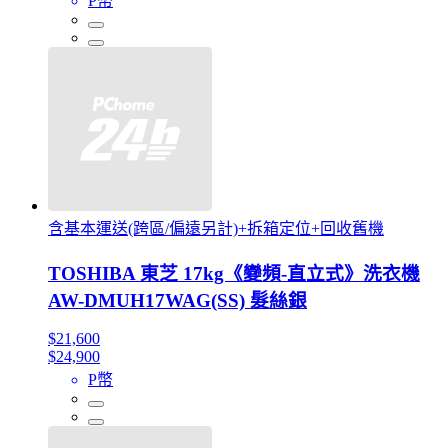
P幣
含基本運送(跨區/偏遠另計)+拆箱定位+回收舊機
TOSHIBA 東芝 17kg《變頻-直立式》洗衣機
AW-DMUH17WAG(SS) 髮絲銀
$21,600
$24,900
P幣