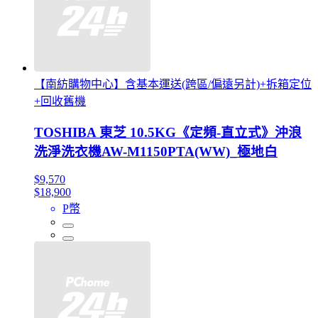
【南紡購物中心】含基本運送(跨區/偏遠另計)+拆箱定位
+回收舊機
TOSHIBA 東芝 10.5KG《定頻-直立式》沖浪
洗淨洗衣機AW-M1150PTA(WW)_極地白
$9,570
$18,900
P幣