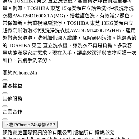
選購 TOSHIBA 東芝 直立洗衣機，容量與洗淨技術是重要考
量。例如，TOSHIBA 東芝 15kg變頻直立護色洗×沖浪洗淨洗
衣機AW-T26D1600XTA(MG)，搭載護色洗，有效減少褪色，
常保如新。若重視深層潔淨，TOSHIBA 東芝 13KG變頻直立
超微奈米泡泡×沖浪洗淨洗衣機AW-DUM1400LTA(HH)，運用
超微奈米泡泡，洗劑細化深入纖維，瓦解頑固污漬。挑選合適
的 TOSHIBA 東芝 直立洗衣機，讓洗衣不再是負擔。多款容
量功能滿足家庭需求。現在入手，讓高效潔淨與衣物呵護一次
到位，告別手洗辛勞。
關於PChome24h
顧客權益
其他服務
企業合作
下載 PChome 24h購物 APP
網路家庭國際資訊股份有限公司 版權所有 轉載必究
PChome and PChome Online are trademarks of PChome Online