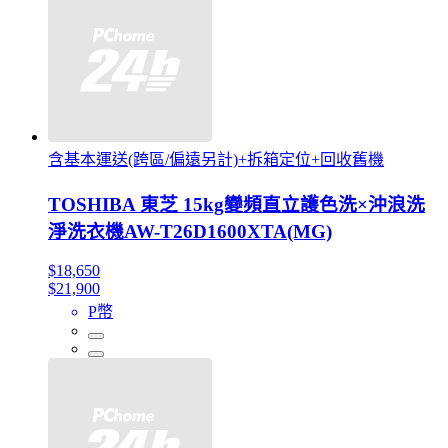
含基本運送(跨區/偏遠另計)+拆箱定位+回收舊機
TOSHIBA 東芝 15kg變頻直立護色洗×沖浪洗
淨洗衣機AW-T26D1600XTA(MG)
$18,650
$21,900
P幣