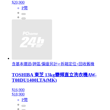
$20,900
P幣
含基本運送(跨區/偏遠另計)+拆箱定位+回收舊機
TOSHIBA 東芝 13kg變頻直立洗衣機AW-
T08DU1400LTA(MK)
$16,900
$18,900
P幣