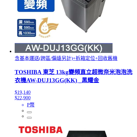
含基本運送(跨區/偏遠另計)+拆箱定位+回收舊機
TOSHIBA 東芝 13kg變頻直立超微奈米泡泡洗
衣機AW-DUJ13GG(KK) _黑耀金
$19,140
$22,900
P幣