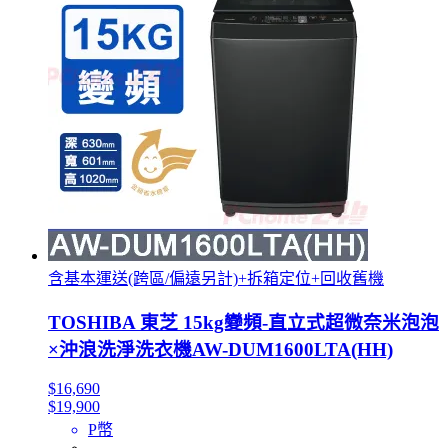
含基本運送(跨區/偏遠另計)+拆箱定位+回收舊機
TOSHIBA 東芝 15kg變頻-直立式超微奈米泡泡
×沖浪洗淨洗衣機AW-DUM1600LTA(HH)
$16,690
$19,900
P幣