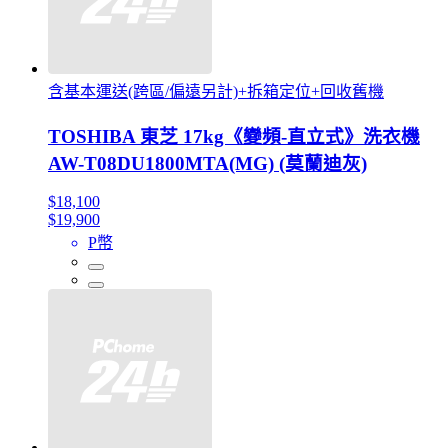
含基本運送(跨區/偏遠另計)+拆箱定位+回收舊機
TOSHIBA 東芝 17kg《變頻-直立式》洗衣機
AW-T08DU1800MTA(MG) (莫蘭迪灰)
$18,100
$19,900
P幣