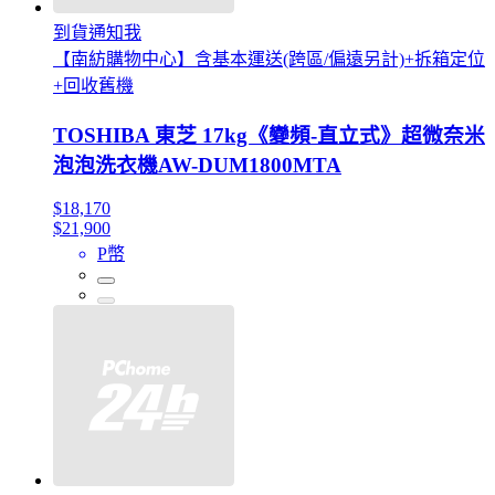
到貨通知我
【南紡購物中心】含基本運送(跨區/偏遠另計)+拆箱定位
+回收舊機
TOSHIBA 東芝 17kg《變頻-直立式》超微奈米
泡泡洗衣機AW-DUM1800MTA
$18,170
$21,900
P幣