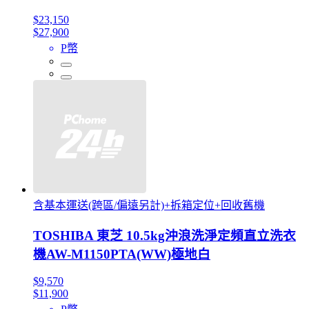
$23,150
$27,900
P幣
含基本運送(跨區/偏遠另計)+拆箱定位+回收舊機
TOSHIBA 東芝 10.5kg沖浪洗淨定頻直立洗衣
機AW-M1150PTA(WW)極地白
$9,570
$11,900