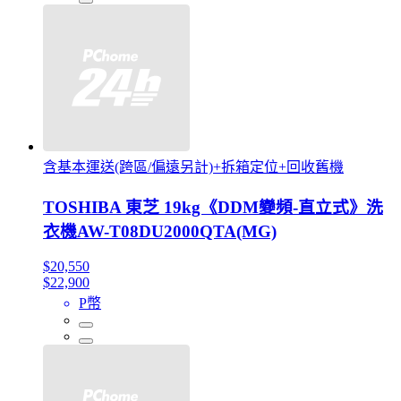
含基本運送(跨區/偏遠另計)+拆箱定位+回收舊機
TOSHIBA 東芝 19kg《DDM變頻-直立式》洗
衣機AW-T08DU2000QTA(MG)
$20,550
$22,900
P幣