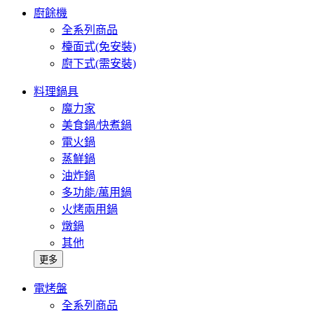
廚餘機
全系列商品
檯面式(免安裝)
廚下式(需安裝)
料理鍋具
魔力家
美食鍋/快煮鍋
電火鍋
蒸鮮鍋
油炸鍋
多功能/萬用鍋
火烤兩用鍋
燉鍋
其他
更多
電烤盤
全系列商品