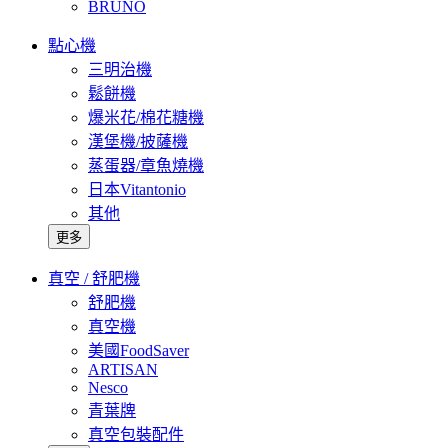
BRUNO
點心機
三明治機
鬆餅機
爆米花/棉花糖機
漢堡機/披薩機
蒸蛋器/章魚燒機
日本Vitantonio
其他
更多
真空 / 舒肥機
舒肥機
真空機
美國FoodSaver
ARTISAN
Nesco
青葉牌
真空包裝配件