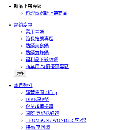
新品上架專區
料理電器新上架商品
熱銷廚電
業用精選
館長推薦專區
熱銷美食鍋
熱銷氣炸鍋
福利品下殺精選
商業用-特價優惠專區
更多
本月強打
輝葉集團 4折up
DIKE享P幣
企業超值採購
國際 登記送好禮
THOMSON / WONDER 享P幣
特福 享回饋