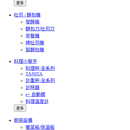
更多
吐司 / 麵包機
發酵箱
麵包刀/吐司刀
早餐機
烤吐司機
製麵包機
料理小幫手
料理秤-全系列
TANITA
計重秤-全系列
計時器
e+ 自動關
料理溫度計
更多
廚房設備
暖菜板/保溫板