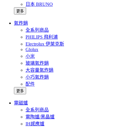
日本 BRUNO
更多
氣炸鍋
全系列商品
PHILIPS 飛利浦
Electrolux 伊萊克斯
Glolux
小米
玻璃氣炸鍋
大容量氣炸鍋
小巧氣炸鍋
配件
更多
電磁爐
全系列商品
電陶爐/黑晶爐
IH感應爐