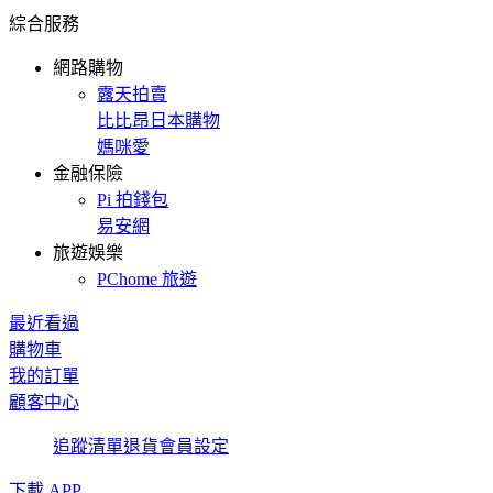
綜合服務
網路購物
露天拍賣
比比昂日本購物
媽咪愛
金融保險
Pi 拍錢包
易安網
旅遊娛樂
PChome 旅遊
最近看過
購物車
我的訂單
顧客中心
追蹤清單
退貨
會員設定
下載 APP