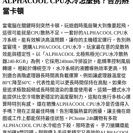
ALPHACOOL CPU水冷怎麼挑？告別熱
當卡頓
當電腦在關鍵時刻突然卡頓，玩遊戲時風扇聲大到像要起飛，
這很可能就是CPU散熱不足。一套好的ALPHACOOL CPU水
冷系統，能有效解決高溫問題，讓你的主機穩定運行，告別熱
當窘境。 選購ALPHACOOL CPU水冷，玩家最在意的是散熱
效能與穩定性。以「ALPHACOOL 北極熊極光CPU水冷散熱
器240-RGB」為例，它採用240mm冷排設計，能精準控制風扇
轉速。 相較於傳統空冷，水冷系統的液體導熱效率更高，特
別適合高階處理器長時間高負載運算，例如讓處理器溫度從
80°C降至60°C，代表性能可以更長時間保持在高點。如果你
是追求極致超頻或長時間渲染的重度使用者，這類一體式水冷
能提供比空冷塔散更穩定的溫度壓制力，這點在進行多核心運
算時特別有感。 還在猶豫ALPHACOOL CPU水冷是否值得入
手嗎？現在正是最佳時機！告別電腦熱當的困擾，讓主機在遊
戲或工作上都能保持最佳狀態。PChome 24h購物有多款
ALPHACOOL CPU水冷組合下殺，限時激省。 手刀搶購還能
享加碼P幣回饋，甜甜價入手這套穩定又高效的ALPHACOOL