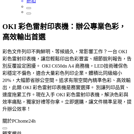
折扣
OKI 彩色雷射印表機：辦公專業色彩，
高效輸出首選
彩色文件列印不夠鮮明、等候過久，常影響工作？一台 OKI
彩色雷射印表機，讓您輕鬆印出色彩豐富、細節銳利報告，告
別反覆設定困擾。 OKI C650dn A4 商務機，LED技術確保色
彩穩定不偏色，適合大量彩色列印企業。體積比同級縮小
20%，大幅節省辦公空間。追求有限空間內精準色彩、高效輸
出，此類 OKI 彩色雷射印表機是務實選擇。 別讓列印品質、
速度拖累工作。現在入手 OKI 彩色雷射印表機，解決色彩與
效率痛點，獨家好禮等你拿。立即選購，讓文件精準呈現，提
升辦公效率！
關於PChome24h
顧客權益