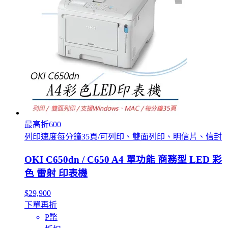
最高折600
列印速度每分鐘35頁/可列印、雙面列印、明信片、信封
OKI C650dn / C650 A4 單功能 商務型 LED 彩
色 雷射 印表機
$29,900
下單再折
P幣