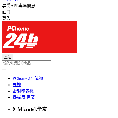
享受APP專屬優惠
註冊
登入
全站
PChome 24h購物
周邊
雷射印表機
掃描器 專區
》Microtek全友