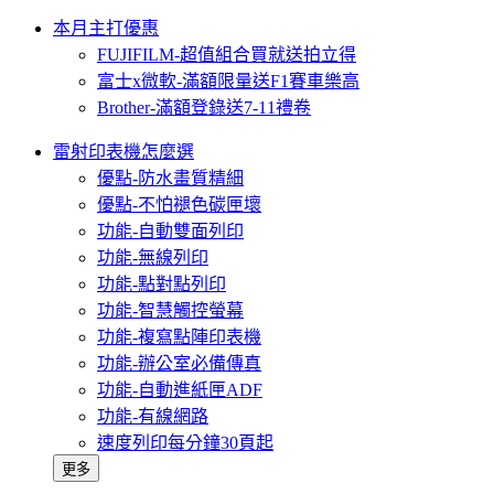
本月主打優惠
FUJIFILM-超值組合買就送拍立得
富士x微軟-滿額限量送F1賽車樂高
Brother-滿額登錄送7-11禮卷
雷射印表機怎麼選
優點-防水畫質精細
優點-不怕褪色碳匣壞
功能-自動雙面列印
功能-無線列印
功能-點對點列印
功能-智慧觸控螢幕
功能-複寫點陣印表機
功能-辦公室必備傳真
功能-自動進紙匣ADF
功能-有線網路
速度列印每分鐘30頁起
更多