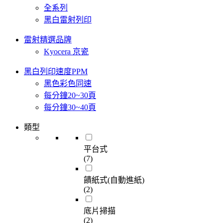
全系列
黑白雷射列印
雷射精選品牌
Kyocera 京瓷
黑白列印速度PPM
黑色彩色同速
每分鐘20~30頁
每分鐘30~40頁
類型
平台式
(7)
饋紙式(自動進紙)
(2)
底片掃描
(2)