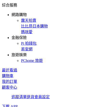
綜合服務
網路購物
露天拍賣
比比昂日本購物
媽咪愛
金融保險
Pi 拍錢包
易安網
旅遊娛樂
PChome 旅遊
最近看過
購物車
我的訂單
顧客中心
追蹤清單
退貨
會員設定
下載 APP