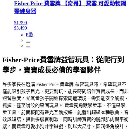
Fisher-Price 費雪牌 【奇哥】 費雪 可愛動物鋼
琴健身器
$1,999
$3,499
P幣
Fisher-Price費雪牌益智玩具：從爬行到
學步，寶寶成長必備的學習夥伴
許多家長在選購 Fisher-Price 費雪牌 益智玩具時，希望玩具不
僅能吸引孩子目光，更要耐玩、能長時間陪伴寶寶成長，而非
短暫熱度。尤其當孩子開始探索周遭環境，需要能安全觸摸、
抓握，甚至啃咬的堅固玩具。 費雪獨角獸學步車，不僅是學
步工具，前面板配有聲光互動按鈕，能發出超過30種歌曲、音
效與短語，提供多感官刺激，同時訓練寶寶的腿部肌肉與平衡
感。而費雪可愛小狗井字遊戲，則以大尺寸、圓潤邊角設計，