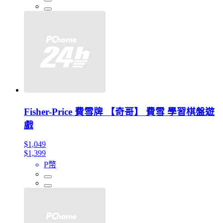
Fisher-Price 費雪牌 【奇哥】 費雪 學習棋盤遊
戲
$1,049
$1,399
P幣