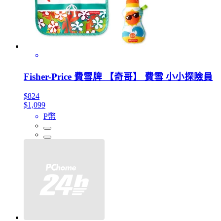
Fisher-Price 費雪牌 【奇哥】 費雪 小小探險員
$824
$1,099
P幣