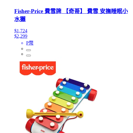
Fisher-Price 費雪牌 【奇哥】 費雪 安撫睡眠小
水獺
$1,724
$2,299
P幣