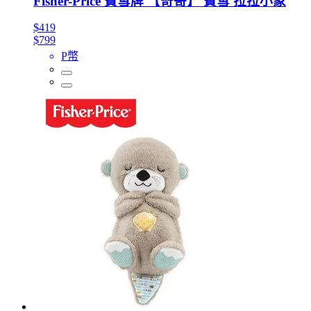
Fisher-Price 費雪牌 【奇哥】 費雪 拉拉小象
$419
$799
P幣