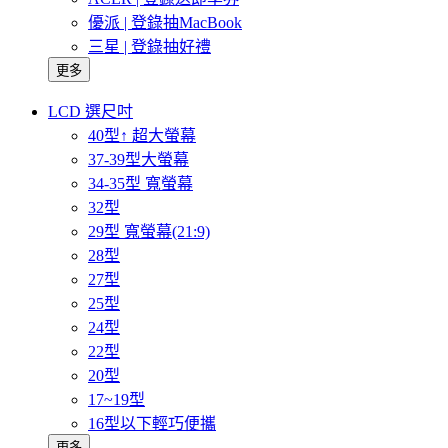
優派 | 登錄抽MacBook
三星 | 登錄抽好禮
更多
LCD 選尺吋
40型↑ 超大螢幕
37-39型大螢幕
34-35型 寬螢幕
32型
29型 寬螢幕(21:9)
28型
27型
25型
24型
22型
20型
17~19型
16型以下輕巧便攜
更多