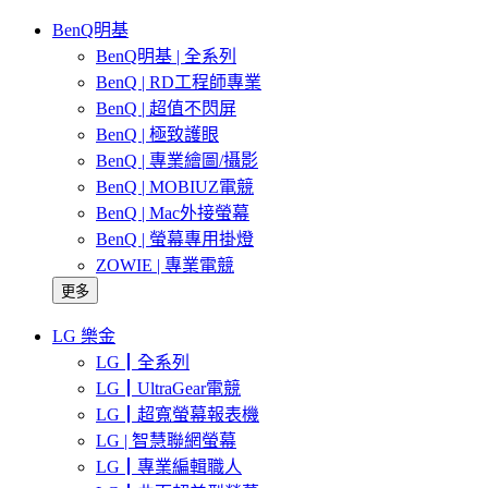
BenQ明基
BenQ明基 | 全系列
BenQ | RD工程師專業
BenQ | 超值不閃屏
BenQ | 極致護眼
BenQ | 專業繪圖/攝影
BenQ | MOBIUZ電競
BenQ | Mac外接螢幕
BenQ | 螢幕專用掛燈
ZOWIE | 專業電競
更多
LG 樂金
LG┃全系列
LG┃UltraGear電競
LG┃超寬螢幕報表機
LG | 智慧聯網螢幕
LG┃專業編輯職人