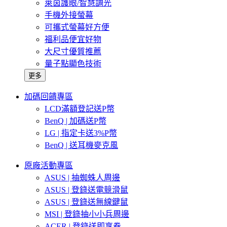
萊茵護眼/智慧調光
手機外接螢幕
可攜式螢幕好方便
福利品便宜好物
大尺寸優質推薦
量子點顯色技術
更多
加碼回饋專區
LCD滿額登記送P幣
BenQ | 加碼送P幣
LG | 指定卡送3%P幣
BenQ | 送耳機麥克風
原廠活動專區
ASUS | 抽蜘蛛人周邊
ASUS | 登錄送電競滑鼠
ASUS | 登錄送無線鍵鼠
MSI | 登錄抽小小兵周邊
ACER | 登錄送即享券