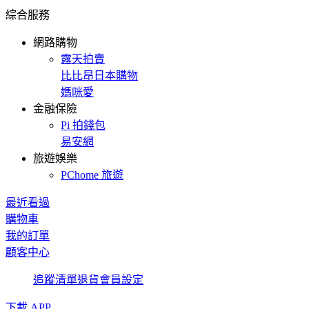
綜合服務
網路購物
露天拍賣
比比昂日本購物
媽咪愛
金融保險
Pi 拍錢包
易安網
旅遊娛樂
PChome 旅遊
最近看過
購物車
我的訂單
顧客中心
追蹤清單
退貨
會員設定
下載 APP