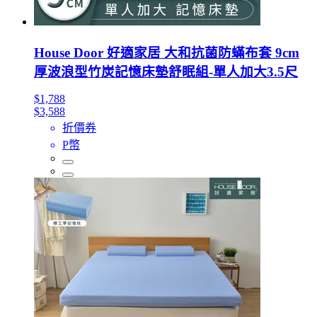
House Door 好適家居 大和抗菌防蟎布套 9cm
厚波浪型竹炭記憶床墊舒眠組-單人加大3.5尺
$1,788
$3,588
折價券
P幣