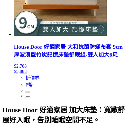
House Door 好適家居 大和抗菌防蟎布套 9cm
厚波浪型竹炭記憶床墊舒眠組-雙人加大6尺
$2,788
$5,888
折價券
P幣
House Door 好適家居 加大床墊：寬敞舒
展好入眠，告別睡眠空間不足。