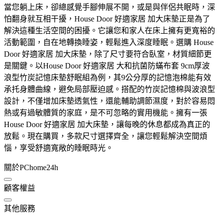
當您躺上床，卻總感覺手腳伸展不開，或是與伴侶共眠時，深
怕翻身就互相干擾，House Door 好適家居 加大床墊正是為了
解決這種生活空間的困擾。它讓您和家人在床上擁有更寬裕的
活動範圍，自在地轉換睡姿，輕鬆進入深度睡眠。選購 House
Door 好適家居 加大床墊，除了尺寸要符合臥室，材質細節更
是關鍵。以House Door 好適家居 大和抗菌防蟎布套 9cm厚波
浪型竹炭記憶床墊舒眠組為例，其9公分厚的記憶泡棉能有效
承托身體曲線，避免局部壓迫感。搭配的竹炭記憶棉與波浪型
設計，不僅增加床墊透氣性，還能輔助調節濕度，對於容易悶
熱或有過敏體質的家庭，是不可忽略的實用機能。擁有一張
House Door 好適家居 加大床墊，讓每晚的休息都成為真正的
放鬆。現在購買，多款尺寸選擇齊全，讓您輕鬆解決空間煩
惱，享受舒適寬敞的睡眠時光。
關於PChome24h
顧客權益
其他服務