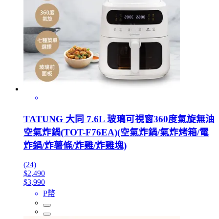
TATUNG 大同 7.6L 玻璃可視窗360度氣旋無油
空氣炸鍋(TOT-F76EA)(空氣炸鍋/氣炸烤箱/電
炸鍋/炸薯條/炸雞/炸雞塊)
(24)
$2,490
$3,990
P幣