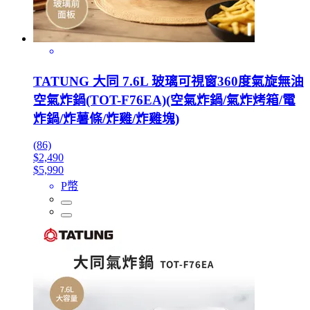
TATUNG 大同 7.6L 玻璃可視窗360度氣旋無油
空氣炸鍋(TOT-F76EA)(空氣炸鍋/氣炸烤箱/電
炸鍋/炸薯條/炸雞/炸雞塊)
(86)
$2,490
$5,990
P幣