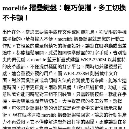
morelife 摺疊鍵盤：輕巧便攜，多工切換
不卡頓！
出門在外，當您需要隨手處理文件或回覆訊息，卻受限於手機
或平板的小螢幕輸入不便，morelife 摺疊鍵盤就是您的行動工
作站。它輕盈的重量與精巧的折疊設計，讓您在咖啡廳或出差
途中，都能輕鬆展開，感受如同標準鍵盤的打字手感，告別指
尖的侷促感。 morelife 藍牙折疊式鍵盤 WKB-2390M 以其獨特
的皮革設計，不僅提供穩固的打字平台，同時也兼顧視覺質
感，適合重視外觀的用戶。而 WKB-2388M 則搭載中文介
面，對於習慣注音或倉頡輸入法的台灣使用者來說，能減少適
應時間，打字更直覺。兩款皆具備「1對3無縫折疊」功能，這
意味著它能同時配對三組不同裝置，只需輕觸按鈕，就能在手
機、平板與筆電間無縫切換，大幅提高您的多工效率。選擇
時，可依您對鍵盤材質的偏好或是否需要中文鍵位標示來權
衡。 現在就將這款 morelife 摺疊鍵盤帶回家，讓您的行動生產
力不再受限。它不僅能解決您外出打字的困擾，更能讓您在多
裝置間游刃有餘。為自己準備一個高效且時尚的輸入工具吧！