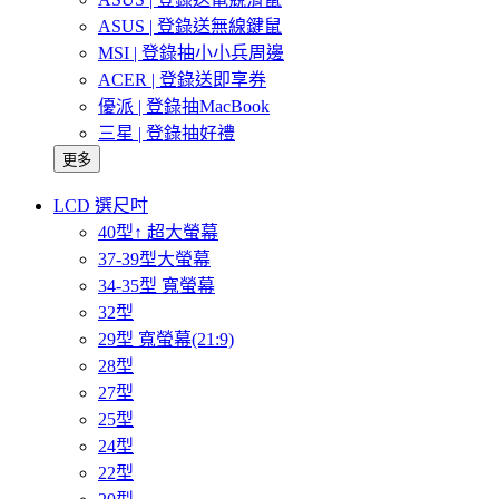
ASUS | 登錄送無線鍵鼠
MSI | 登錄抽小小兵周邊
ACER | 登錄送即享券
優派 | 登錄抽MacBook
三星 | 登錄抽好禮
更多
LCD 選尺吋
40型↑ 超大螢幕
37-39型大螢幕
34-35型 寬螢幕
32型
29型 寬螢幕(21:9)
28型
27型
25型
24型
22型