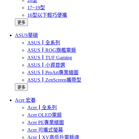
20型
17~19型
16型以下輕巧便攜
更多
ASUS華碩
ASUS┃全系列
ASUS┃ROG旗艦電競
ASUS┃TUF Gaming
ASUS┃小資首選
ASUS┃ProArt專業繪圖
ASUS┃ZenScreen攜帶型
更多
Acer 宏碁
Acer┃全系列
Acer OLED電競
Acer PE專業繪圖
Acer 可攜式螢幕
Acer┃XV高低升電競魂