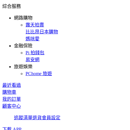
綜合服務
網路購物
露天拍賣
比比昂日本購物
媽咪愛
金融保險
Pi 拍錢包
易安網
旅遊娛樂
PChome 旅遊
最近看過
購物車
我的訂單
顧客中心
追蹤清單
退貨
會員設定
下載 APP