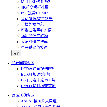
Mini LED強化解析
4K超高解析推薦
PS5首選/HDMI2.1
萊茵護眼/智慧調光
手機外接螢幕
可攜式螢幕好方便
福利品便宜好物
大尺寸優質推薦
量子點顯色技術
更多
加碼回饋專區
LCD滿額登記送P幣
BenQ | 加碼送P幣
LG | 指定卡送3%P幣
BenQ | 送耳機麥克風
原廠活動專區
ASUS | 抽蜘蛛人周邊
ASUS | 登錄送電競滑鼠