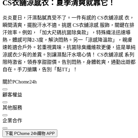
CS衣舖涼感衣：夏季清爽就靠它！
炎炎夏日，汗濕黏膩真受不了。一件有感的 CS衣舖涼感 衣，
瞬間清爽，擺脫汗水不適。挑選 CS衣舖涼感 服飾，關鍵在排
汗效率。例如，「加大尺碼抗菌除臭款」，特殊織法迅速導
熱，體感可降2-3度，解決悶熱。另一「涼感降溫款」，親膚
速乾適合戶外。若重視異味，抗菌除臭纖維款更優，這是單純
涼感衣少有的差異。別讓濕黏汗水壞心情！ CS衣舖涼感 系列
限時激省，領券享甜甜價。告別悶熱，身體乾爽，通勤出遊都
自在。手刀搶購，告別「黏TT」！
關於PChome24h
顧客權益
其他服務
企業合作
下載 PChome 24h購物 APP