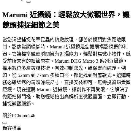
Marumi 近攝鏡：輕鬆放大微觀世界，讓
鏡頭捕捉細節之美
當您渴望捕捉花草昆蟲的精緻紋理，卻苦於鏡頭對焦距離限
制，影像常顯模糊時，Marumi 近攝鏡是您擴展攝影視野的利
器。它讓標準鏡頭瞬間擁有近攝能力，輕鬆對焦微小物件，感
受前所未有的細節層次。Marumi DHG Macro 3 系列近攝鏡，
採用數位多層鍍膜技術，有效抑制眩光，確保畫面純淨。例
如，從 52mm 到 77mm 多種口徑，都能找到對應款式。選購時
務必確認您的鏡頭濾鏡尺寸，直接安裝即可，無需投資昂貴微
距鏡。現在選購 Marumi 近攝鏡，讓創作不再受限。它解決了
微距拍攝門檻，助您輕鬆拍出高解析度微觀畫面。立即行動，
捕捉微觀細節。
關於PChome24h
顧客權益