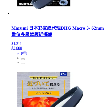
Marumi 日本彩宣總代理DHG Macro 3- 62mm
數位多層鍍膜近攝鏡
$1,211
$2,000
P幣