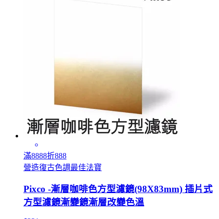
滿8888折888
營造復古色調最佳法寶
Pixco -漸層咖啡色方型濾鏡(98X83mm) 插片式
方型濾鏡漸變鏡漸層改變色溫