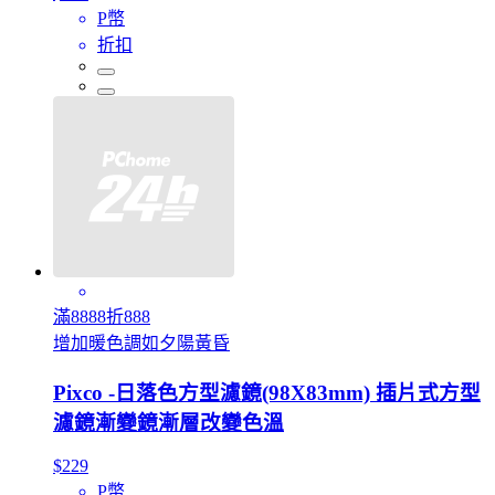
P幣
折扣
滿8888折888
增加暖色調如夕陽黃昏
Pixco -日落色方型濾鏡(98X83mm) 插片式方型
濾鏡漸變鏡漸層改變色溫
$229
P幣