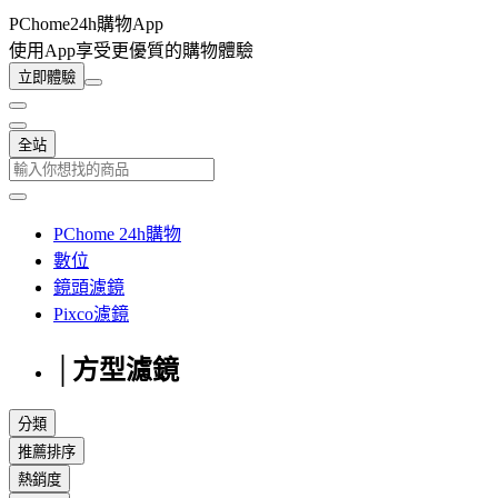
PChome24h購物App
使用App享受更優質的購物體驗
立即體驗
全站
PChome 24h購物
數位
鏡頭濾鏡
Pixco濾鏡
│方型濾鏡
分類
推薦排序
熱銷度