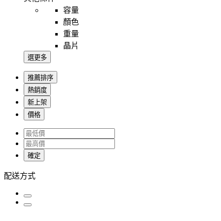
容量
顏色
重量
晶片
選更多
推薦排序
熱銷度
新上架
價格
確定
配送方式