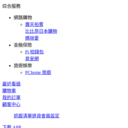
綜合服務
網路購物
露天拍賣
比比昂日本購物
媽咪愛
金融保險
Pi 拍錢包
易安網
旅遊娛樂
PChome 旅遊
最近看過
購物車
我的訂單
顧客中心
追蹤清單
退貨
會員設定
下載 APP