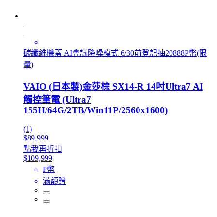
碳纖維機蓋 AI會議降噪模式 6/30前登記抽20888P幣(限
量)
VAIO (日本製)金莎棕 SX14-R 14吋Ultra7 AI
觸控筆電 (Ultra7
155H/64G/2TB/Win11P/2560x1600)
(1)
$89,999
點我再折扣
$109,999
P幣
滿額贈