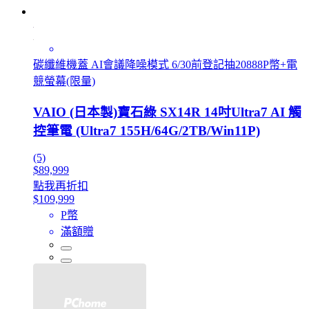
碳纖維機蓋 AI會議降噪模式 6/30前登記抽20888P幣+電
競螢幕(限量)
VAIO (日本製)寶石綠 SX14R 14吋Ultra7 AI 觸
控筆電 (Ultra7 155H/64G/2TB/Win11P)
(5)
$89,999
點我再折扣
$109,999
P幣
滿額贈