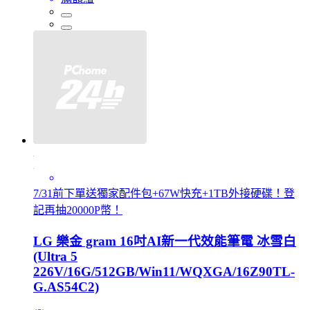
7/31前下單送獨家配件包+67W快充+1TB外接硬碟！登
記再抽20000P幣！
LG 樂金 gram 16吋AI新一代效能筆電 冰雪白
(Ultra 5
226V/16G/512GB/Win11/WQXGA/16Z90TL-
G.AS54C2)