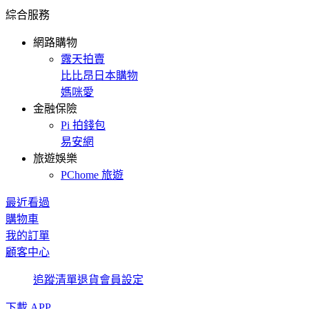
綜合服務
網路購物
露天拍賣
比比昂日本購物
媽咪愛
金融保險
Pi 拍錢包
易安網
旅遊娛樂
PChome 旅遊
最近看過
購物車
我的訂單
顧客中心
追蹤清單
退貨
會員設定
下載 APP