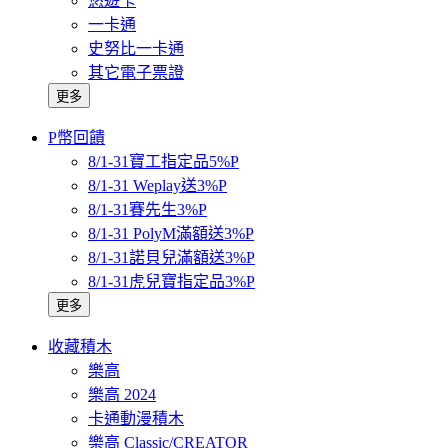
悠遊卡
一卡通
史努比一卡通
其它電子票證
更多
P幣回饋
8/1-31寶工指定品5%P
8/1-31 Weplay送3%P
8/1-31賽先生3%P
8/1-31 PolyM滿額送3%P
8/1-31諾貝兒滿額送3%P
8/1-31虎兒寶指定品3%P
更多
收藏積木
樂高
樂高 2024
卡通動漫積木
樂高 Classic/CREATOR