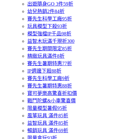
出遊隨身GO 3件59折
幼兒熱銷2件84折
賽先生科學工廠95折
玩具模型下殺93折
模型強檔IP千品98折
益智木玩滿千現折300
賽先生期間限定85折
精緻玩具滿件8折
賽先生暑期特惠77折
IP週邊下殺88折
賽先生科學工廠9折
賽先生暑期特惠88折
寶可夢樂高驚喜折扣價
戰鬥陀螺&小車驚喜價
限量模型暑假95折
風箏玩具 滿件85折
益智玩具 滿件85折
暢銷玩具 滿件69折
限量盒玩93折