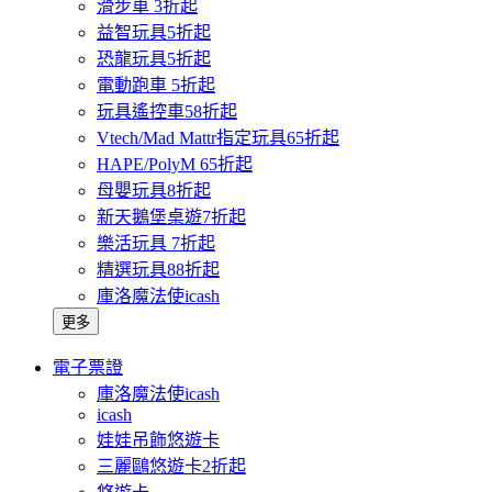
滑步車 3折起
益智玩具5折起
恐龍玩具5折起
電動跑車 5折起
玩具遙控車58折起
Vtech/Mad Mattr指定玩具65折起
HAPE/PolyM 65折起
母嬰玩具8折起
新天鵝堡桌遊7折起
樂活玩具 7折起
精選玩具88折起
庫洛魔法使icash
更多
電子票證
庫洛魔法使icash
icash
娃娃吊飾悠遊卡
三麗鷗悠遊卡2折起