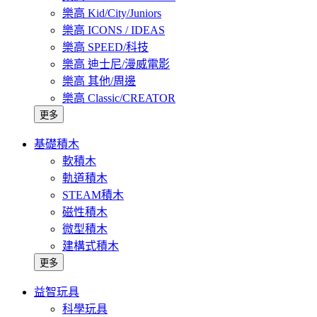
樂高 Kid/City/Juniors
樂高 ICONS / IDEAS
樂高 SPEED/科技
樂高 迪士尼/漫威電影
樂高 其他/周邊
樂高 Classic/CREATOR
更多
基礎積木
軟積木
軌道積木
STEAM積木
磁性積木
微型積木
建構式積木
更多
益智玩具
科學玩具