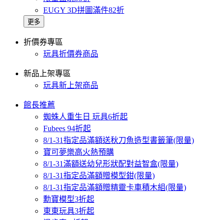
EUGY 3D拼圖滿件82折
更多
折價券專區
玩具折價券商品
新品上架專區
玩具新上架商品
館長推薦
蜘蛛人重生日 玩具6折起
Fubees 94折起
8/1-31指定品滿額送秋刀魚造型書籤筆(限量)
寶可夢樂高火熱預購
8/1-31滿額送幼兒形狀配對益智盒(限量)
8/1-31指定品滿額贈模型鉗(限量)
8/1-31指定品滿額贈精靈卡車積木組(限量)
勳寶模型3折起
東東玩具3折起