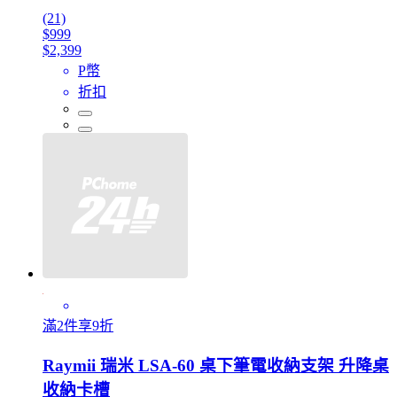
(21)
$999
$2,399
P幣
折扣
滿2件享9折
Raymii 瑞米 LSA-60 桌下筆電收納支架 升降桌
收納卡槽