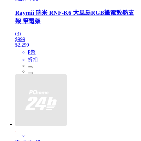
Raymii 瑞米 RNF-K6 大風扇RGB筆電散熱支
架 筆電架
(3)
$999
$2,299
P幣
折扣