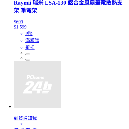
Raymii 瑞米 LSA-130 鋁合金風扇筆電散熱支
架 筆電架
$699
$1,599
P幣
滿額贈
折扣
到貨通知我