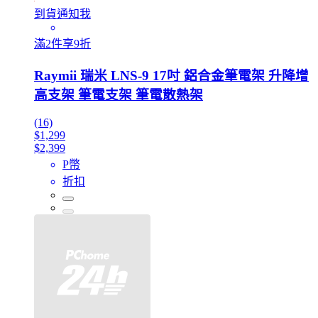
到貨通知我
滿2件享9折
Raymii 瑞米 LNS-9 17吋 鋁合金筆電架 升降增
高支架 筆電支架 筆電散熱架
(16)
$1,299
$2,399
P幣
折扣