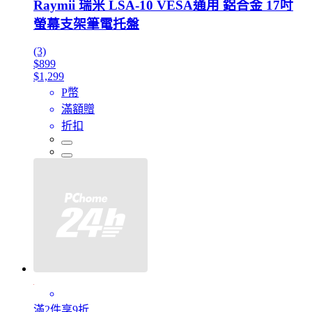
Raymii 瑞米 LSA-10 VESA通用 鋁合金 17吋
螢幕支架筆電托盤
(3)
$899
$1,299
P幣
滿額贈
折扣
滿2件享9折