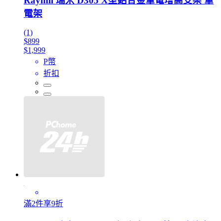
Raymii 瑞米 D305 X型鋁合金筆電增高支架 筆
電架
(1)
$899
$1,999
P幣
折扣
滿2件享9折