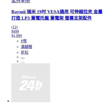
滿2件享9折
Raymii 瑞米 19吋 VESA通用 可伸縮拉夾 金屬
打造 LP3 筆電托盤 筆電架 螢幕支架配件
(12)
$499
$1,099
P幣
滿額贈
折扣