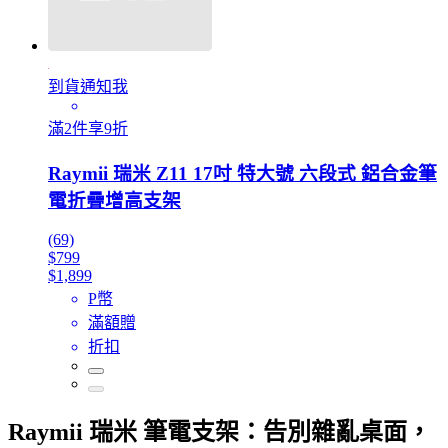
到貨通知我
滿2件享9折
Raymii 瑞米 Z11 17吋 特大號 六段式 鋁合金筆
電折疊增高支架
(69)
$799
$1,899
P幣
滿額贈
折扣
Raymii 瑞米 筆電支架：告別雜亂桌面，