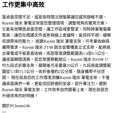
工作更集中高效
當桌面空間不足，或是長時間注視螢幕讓您感到頸椎不適，
Raymii 瑞米 筆電支架是您整理環境、調整視角的實用方案。
它能有效釋放桌面空間，讓工作區域更整潔，同時將筆電螢幕
墊高，讓您在閱讀文件或參與線上會議時，能保持平視，緩解
低頭帶來的壓力。 挑選Raymii 瑞米 筆電支架，可考量收納與
攜帶需求。Raymii 瑞米 ZT48 鋁合金雙槽直立式支架，能將兩
台筆電或平板垂直收納，底部厚度調整範圍為1.4至6.5公分，
讓桌面瞬間清爽。若您常需移動辦公，Raymii 瑞米 RS108 17
吋九段式折疊支架，展開後可承重達10公斤，九段高度調整範
圍從5.5到15.5公分，收折後僅約2公分厚，隨身攜帶不佔空
間。 現在就為您的工作環境添購Raymii 瑞米 筆電支架，不僅
讓桌面煥然一新，更能找回舒適的坐姿，提升專注力。選對
Raymii 瑞米 筆電支架，工作效率自然跟著上來，現在就是您
升級效率的好時機！
關於PChome24h