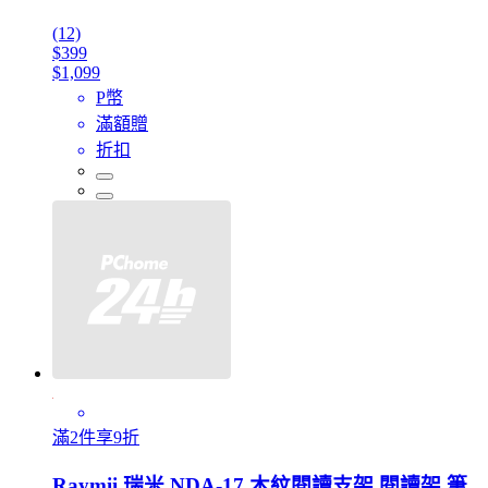
(12)
$399
$1,099
P幣
滿額贈
折扣
滿2件享9折
Raymii 瑞米 NDA-17 木紋閱讀支架 閱讀架 筆