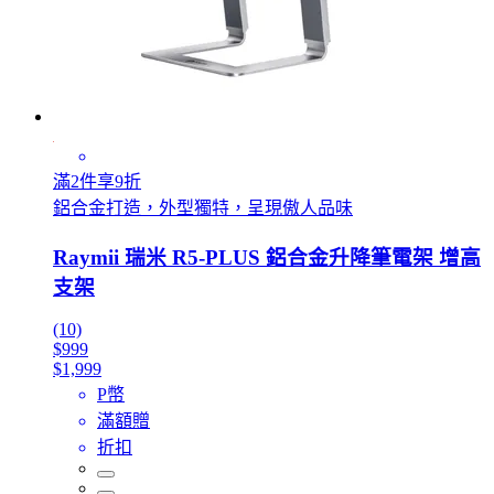
滿2件享9折
鋁合金打造，外型獨特，呈現傲人品味
Raymii 瑞米 R5-PLUS 鋁合金升降筆電架 增高
支架
(10)
$999
$1,999
P幣
滿額贈
折扣