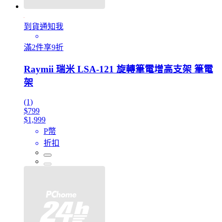
到貨通知我
滿2件享9折
Raymii 瑞米 LSA-121 旋轉筆電增高支架 筆電
架
(1)
$799
$1,999
P幣
折扣