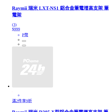
Raymii 瑞米 LXT-NS1 鋁合金筆電增高支架 筆
電架
(3)
$999
P幣
滿2件享9折