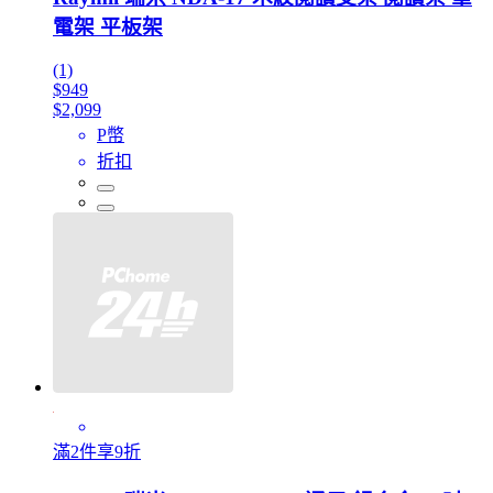
電架 平板架
(1)
$949
$2,099
P幣
折扣
滿2件享9折