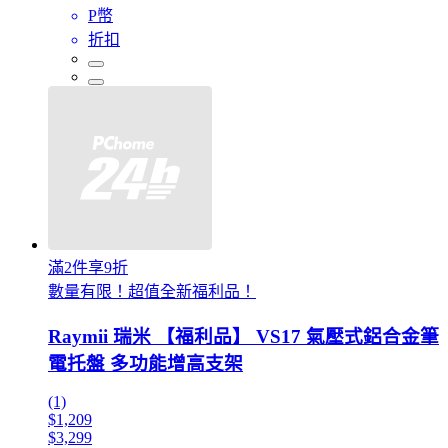
P幣
折扣
滿2件享9折
數量有限！超值全新福利品！
Raymii 瑞米 【福利品】 VS17 氣壓式鋁合金筆
電托盤 多功能增高支架
(1)
$1,209
$3,299