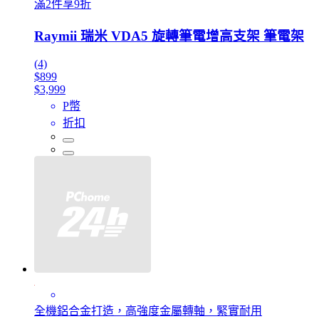
滿2件享9折
Raymii 瑞米 VDA5 旋轉筆電增高支架 筆電架
(4)
$899
$3,999
P幣
折扣
全機鋁合金打造，高強度金屬轉軸，緊實耐用