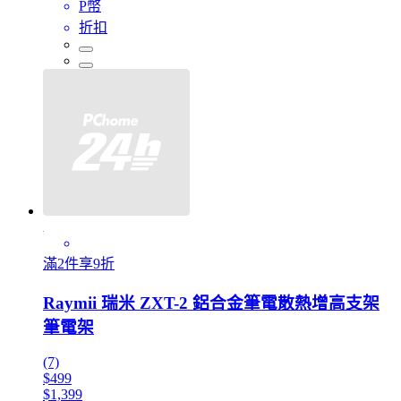
P幣
折扣
滿2件享9折
Raymii 瑞米 ZXT-2 鋁合金筆電散熱增高支架
筆電架
(7)
$499
$1,399