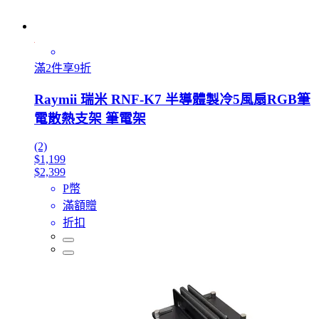
滿2件享9折
Raymii 瑞米 RNF-K7 半導體製冷5風扇RGB筆
電散熱支架 筆電架
(2)
$1,199
$2,399
P幣
滿額贈
折扣