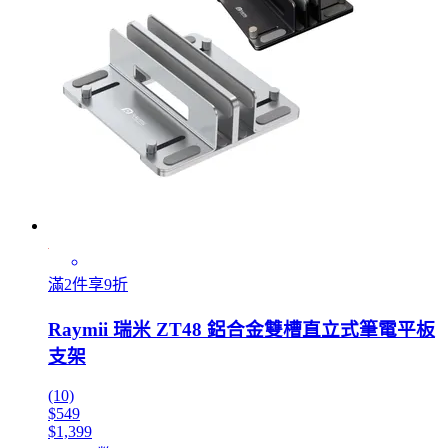
滿2件享9折
Raymii 瑞米 ZT48 鋁合金雙槽直立式筆電平板
支架
(10)
$549
$1,399