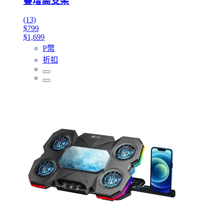
疊增高支架
(13)
$799
$1,699
P幣
折扣