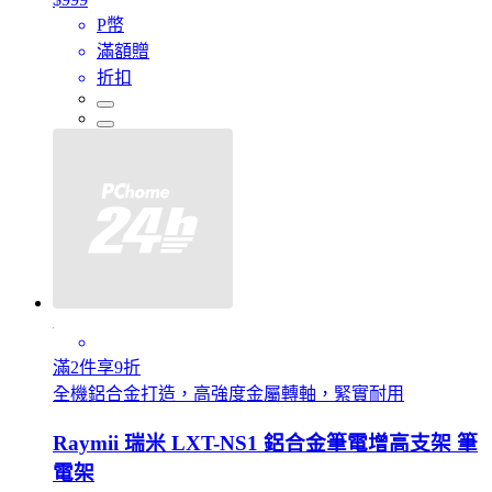
P幣
滿額贈
折扣
滿2件享9折
全機鋁合金打造，高強度金屬轉軸，緊實耐用
Raymii 瑞米 LXT-NS1 鋁合金筆電增高支架 筆
電架