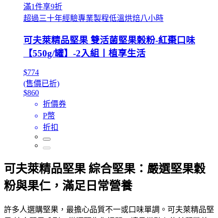
滿1件享9折
超過三十年經驗專業製程低溫烘焙八小時
可夫萊精品堅果 雙活菌堅果榖粉-紅棗口味
【550g/罐】-2入組丨植享生活
$774
(售價已折)
$860
折價券
P幣
折扣
可夫萊精品堅果 綜合堅果：嚴選堅果穀
粉與果仁，滿足日常營養
許多人選購堅果，最擔心品質不一或口味單調。可夫萊精品堅