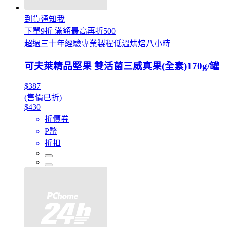
到貨通知我
下單9折 滿額最高再折500
超過三十年經驗專業製程低溫烘焙八小時
可夫萊精品堅果 雙活菌三威真果(全素)170g/罐
$387
(售價已折)
$430
折價券
P幣
折扣