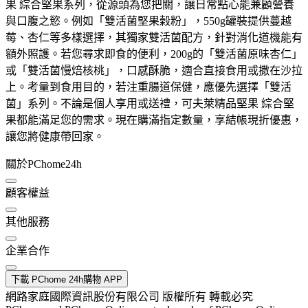
果 綜合堅果系列，從源頭為您把關，讓日常點心能兼顧營養
與口腹之慾。例如「雙活菌堅果榖粉」，550g罐裝提供蔓越
莓、杏仁等多樣選擇，其獨家雙活菌配方，針對消化道機能有
額外照護。若您尋求即食的便利，200g的「雙活菌原味杏仁」
或「雙活菌慢焙核桃」，口感酥脆，適合直接食用或撒在沙拉
上。考量到食用目的，若注重腸道保健，應優先選擇「雙活
菌」系列。不論是個人享用或送禮，可夫萊精品堅果 綜合堅
果都能滿足您的需求。現在購滿指定數量，享結帳現折優惠，
讓您將健康帶回家。
關於PChome24h
顧客權益
其他服務
企業合作
下載 PChome 24h購物 APP
網路家庭國際資訊股份有限公司 版權所有 轉載必究