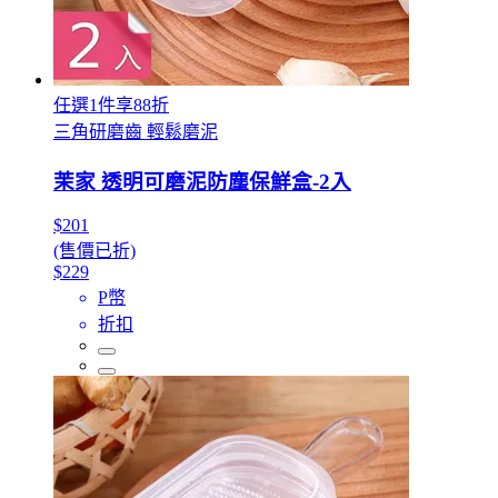
任選1件享88折
三角研磨齒 輕鬆磨泥
茉家 透明可磨泥防塵保鮮盒-2入
$201
(售價已折)
$229
P幣
折扣