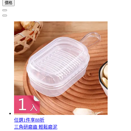
價格
任選1件享88折
三角研磨齒 輕鬆磨泥