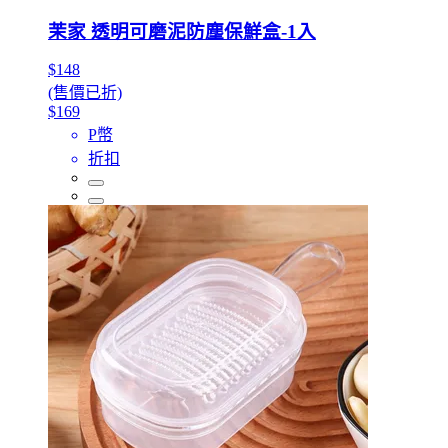
茉家 透明可磨泥防塵保鮮盒-1入
$148
(售價已折)
$169
P幣
折扣