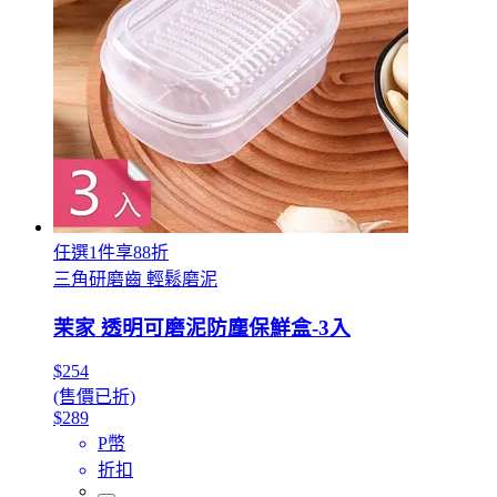
任選1件享88折
三角研磨齒 輕鬆磨泥
茉家 透明可磨泥防塵保鮮盒-3入
$254
(售價已折)
$289
P幣
折扣