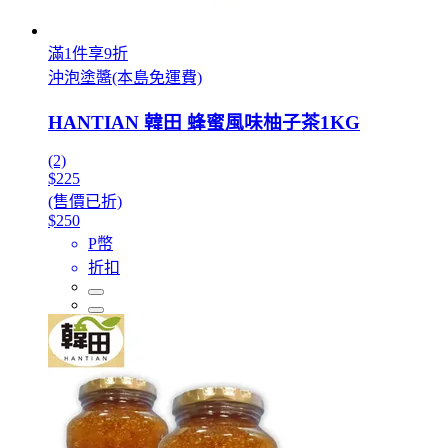
滿1件享9折
沖泡塗醬(本島免運費)
HANTIAN 韓田 蜂蜜風味柚子茶1KG
(2)
$225
(售價已折)
$250
P幣
折扣