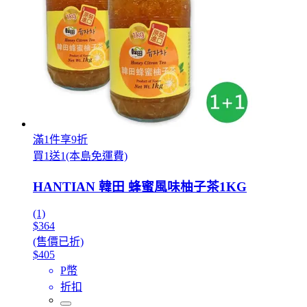
滿1件享9折
買1送1(本島免運費)
HANTIAN 韓田 蜂蜜風味柚子茶1KG
(1)
$364
(售價已折)
$405
P幣
折扣