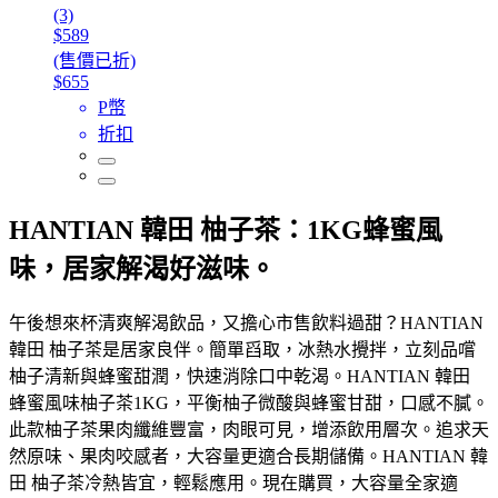
(3)
$589
(售價已折)
$655
P幣
折扣
HANTIAN 韓田 柚子茶：1KG蜂蜜風
味，居家解渴好滋味。
午後想來杯清爽解渴飲品，又擔心市售飲料過甜？HANTIAN
韓田 柚子茶是居家良伴。簡單舀取，冰熱水攪拌，立刻品嚐
柚子清新與蜂蜜甜潤，快速消除口中乾渴。HANTIAN 韓田
蜂蜜風味柚子茶1KG，平衡柚子微酸與蜂蜜甘甜，口感不膩。
此款柚子茶果肉纖維豐富，肉眼可見，增添飲用層次。追求天
然原味、果肉咬感者，大容量更適合長期儲備。HANTIAN 韓
田 柚子茶冷熱皆宜，輕鬆應用。現在購買，大容量全家適