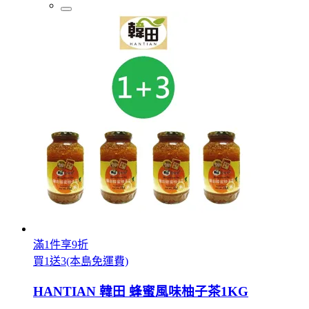
滿1件享9折
買1送3(本島免運費)
HANTIAN 韓田 蜂蜜風味柚子茶1KG