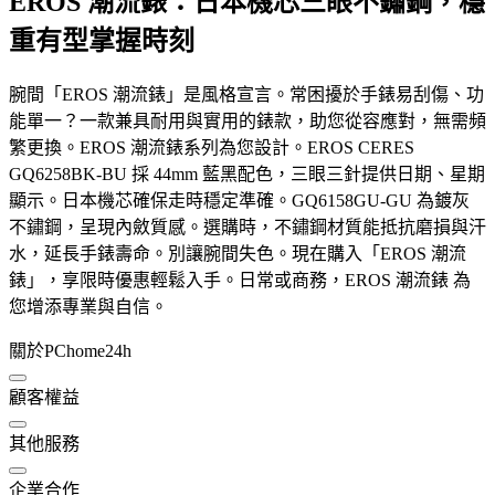
EROS 潮流錶：日本機芯三眼不鏽鋼，穩
重有型掌握時刻
腕間「EROS 潮流錶」是風格宣言。常困擾於手錶易刮傷、功
能單一？一款兼具耐用與實用的錶款，助您從容應對，無需頻
繁更換。EROS 潮流錶系列為您設計。EROS CERES
GQ6258BK-BU 採 44mm 藍黑配色，三眼三針提供日期、星期
顯示。日本機芯確保走時穩定準確。GQ6158GU-GU 為鍍灰
不鏽鋼，呈現內斂質感。選購時，不鏽鋼材質能抵抗磨損與汗
水，延長手錶壽命。別讓腕間失色。現在購入「EROS 潮流
錶」，享限時優惠輕鬆入手。日常或商務，EROS 潮流錶 為
您增添專業與自信。
關於PChome24h
顧客權益
其他服務
企業合作