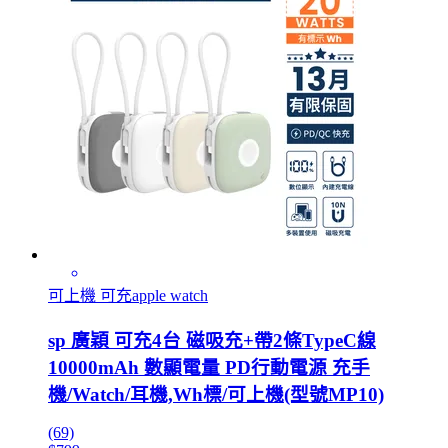
可上機 可充apple watch
sp 廣穎 可充4台 磁吸充+帶2條TypeC線
10000mAh 數顯電量 PD行動電源 充手
機/Watch/耳機,Wh標/可上機(型號MP10)
(69)