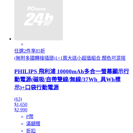
任選2件享85折
(無附多國轉接插頭)1+1買大送小超值組合 顏色可混搭
PHILIPS 飛利浦 10000mAh多合一螢幕顯示行
動電源(磁吸/自帶雙線/無線/37Wh_具Wh標
示)+口袋行動電源
(63)
$1,650
$2,990
P幣
滿額贈
折扣