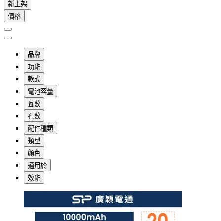
新上架
價格
品牌
功能
款式
電池容量
瓦數
孔數
配件種類
類型
顏色
適用於
效能