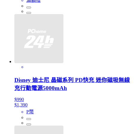
滿額贈
Disney 迪士尼 晶磁系列 PD快充 迷你磁吸無線
充行動電源5000mAh
$990
$1,390
P幣