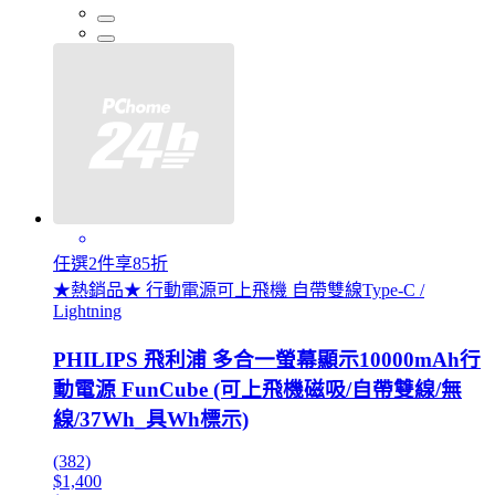
任選2件享85折
★熱銷品★ 行動電源可上飛機 自帶雙線Type-C /
Lightning
PHILIPS 飛利浦 多合一螢幕顯示10000mAh行
動電源 FunCube (可上飛機磁吸/自帶雙線/無
線/37Wh_具Wh標示)
(382)
$1,400