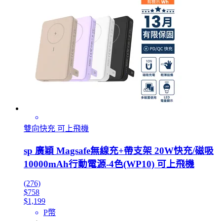
雙向快充 可上飛機
sp 廣穎 Magsafe無線充+帶支架 20W快充/磁吸
10000mAh行動電源-4色(WP10) 可上飛機
(276)
$758
$1,199
P幣