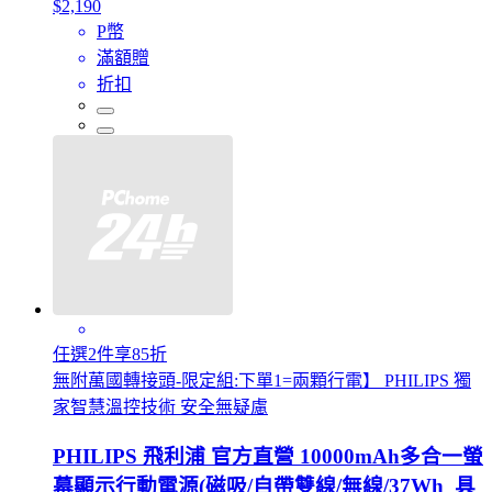
$2,190
P幣
滿額贈
折扣
任選2件享85折
無附萬國轉接頭-限定組:下單1=兩顆行電】 PHILIPS 獨
家智慧溫控技術 安全無疑慮
PHILIPS 飛利浦 官方直營 10000mAh多合一螢
幕顯示行動電源(磁吸/自帶雙線/無線/37Wh_具