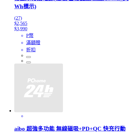
Wh標示)
(27)
$2,565
$3,990
P幣
滿額贈
折扣
aibo 超強多功能 無線磁吸+PD+QC 快充行動