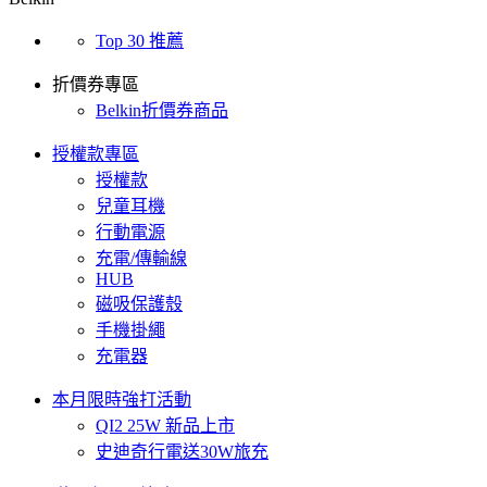
Top 30 推薦
折價券專區
Belkin折價券商品
授權款專區
授權款
兒童耳機
行動電源
充電/傳輸線
HUB
磁吸保護殼
手機掛繩
充電器
本月限時強打活動
QI2 25W 新品上市
史迪奇行電送30W旅充