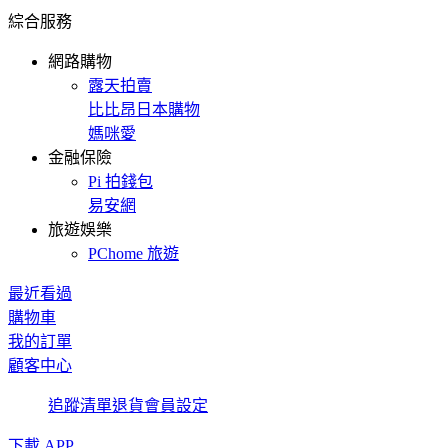
綜合服務
網路購物
露天拍賣
比比昂日本購物
媽咪愛
金融保險
Pi 拍錢包
易安網
旅遊娛樂
PChome 旅遊
最近看過
購物車
我的訂單
顧客中心
追蹤清單
退貨
會員設定
下載 APP