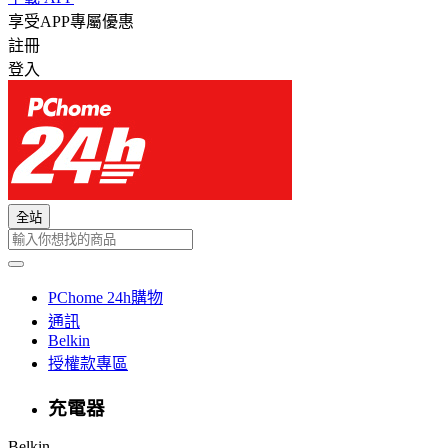
享受APP專屬優惠
註冊
登入
全站
PChome 24h購物
通訊
Belkin
授權款專區
充電器
Belkin