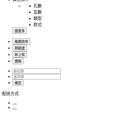
孔數
瓦數
類型
款式
選更多
推薦排序
熱銷度
新上架
價格
確定
配送方式