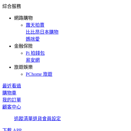
綜合服務
網路購物
露天拍賣
比比昂日本購物
媽咪愛
金融保險
Pi 拍錢包
易安網
旅遊娛樂
PChome 旅遊
最近看過
購物車
我的訂單
顧客中心
追蹤清單
退貨
會員設定
下載 APP