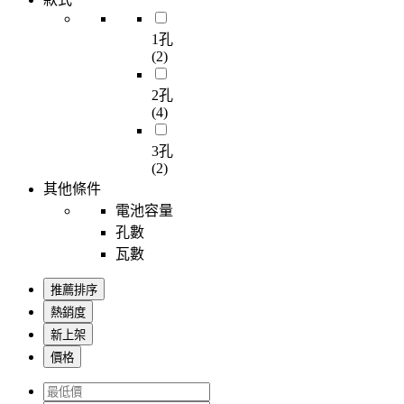
1孔
(2)
2孔
(4)
3孔
(2)
其他條件
電池容量
孔數
瓦數
推薦排序
熱銷度
新上架
價格