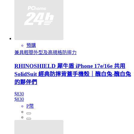
預購
兼具輕簡外型及高規格防摔力
RHINOSHIELD 犀牛盾 iPhone 17e/16e 共用
SolidSuit 經典防摔背蓋手機殼｜醜白兔-醜白兔
的夥伴們
$830
$830
P幣