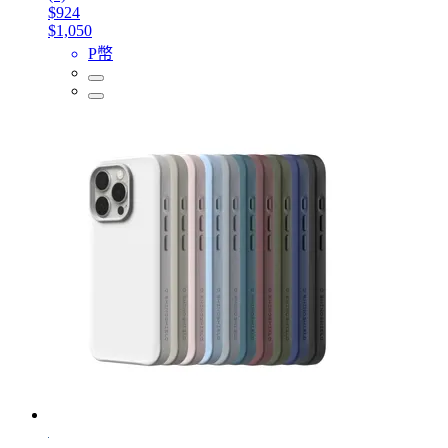
$924
$1,050
P幣