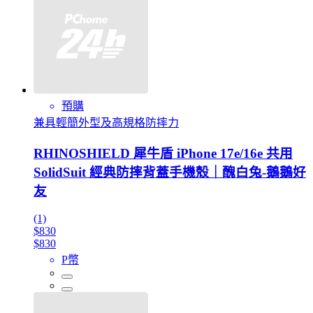
預購
兼具輕簡外型及高規格防摔力
RHINOSHIELD 犀牛盾 iPhone 17e/16e 共用
SolidSuit 經典防摔背蓋手機殼｜醜白兔-鵝鵝好
友
(1)
$830
$830
P幣