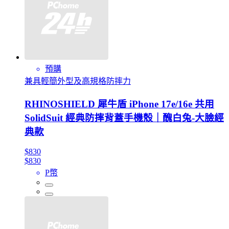
預購
兼具輕簡外型及高規格防摔力
RHINOSHIELD 犀牛盾 iPhone 17e/16e 共用
SolidSuit 經典防摔背蓋手機殼｜醜白兔-大臉經
典款
$830
$830
P幣