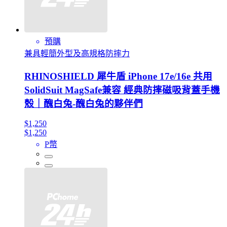
預購
兼具輕簡外型及高規格防摔力
RHINOSHIELD 犀牛盾 iPhone 17e/16e 共用
SolidSuit MagSafe兼容 經典防摔磁吸背蓋手機
殼｜醜白兔-醜白兔的夥伴們
$1,250
$1,250
P幣