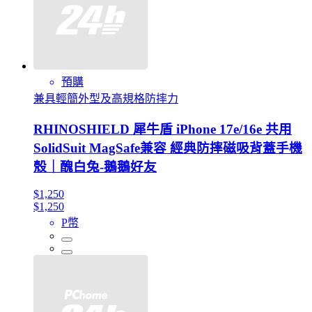
預購
兼具輕簡外型及高規格防摔力
RHINOSHIELD 犀牛盾 iPhone 17e/16e 共用
SolidSuit MagSafe兼容 經典防摔磁吸背蓋手機
殼｜醜白兔-鵝鵝好友
$1,250
$1,250
P幣