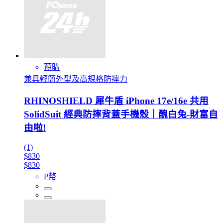
預購
兼具輕簡外型及高規格防摔力
RHINOSHIELD 犀牛盾 iPhone 17e/16e 共用
SolidSuit 經典防摔背蓋手機殼｜醜白兔-財富自
由啦!
(1)
$830
$830
P幣