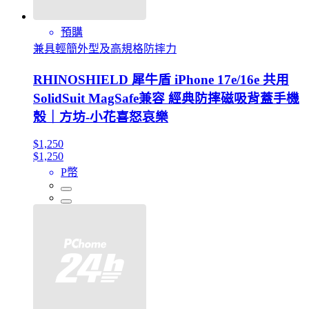
預購
兼具輕簡外型及高規格防摔力
RHINOSHIELD 犀牛盾 iPhone 17e/16e 共用
SolidSuit MagSafe兼容 經典防摔磁吸背蓋手機
殼｜方坊-小花喜怒哀樂
$1,250
$1,250
P幣