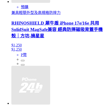
預購
兼具輕簡外型及高規格防摔力
RHINOSHIELD 犀牛盾 iPhone 17e/16e 共用
SolidSuit MagSafe兼容 經典防摔磁吸背蓋手機
殼｜方坊-摘星星
$1,250
$1,250
P幣