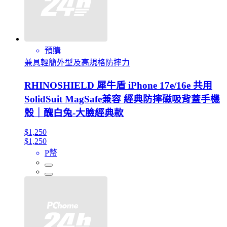
預購
兼具輕簡外型及高規格防摔力
RHINOSHIELD 犀牛盾 iPhone 17e/16e 共用
SolidSuit MagSafe兼容 經典防摔磁吸背蓋手機
殼｜醜白兔-大臉經典款
$1,250
$1,250
P幣