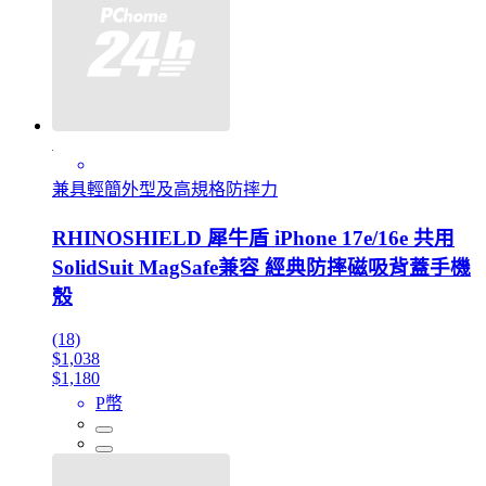
兼具輕簡外型及高規格防摔力
RHINOSHIELD 犀牛盾 iPhone 17e/16e 共用
SolidSuit MagSafe兼容 經典防摔磁吸背蓋手機
殼
(18)
$1,038
$1,180
P幣