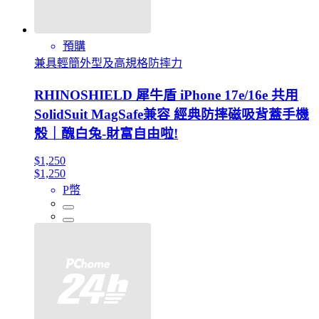
預購
兼具輕簡外型及高規格防摔力
RHINOSHIELD 犀牛盾 iPhone 17e/16e 共用
SolidSuit MagSafe兼容 經典防摔磁吸背蓋手機
殼｜醜白兔-財富自由啦!
$1,250
$1,250
P幣