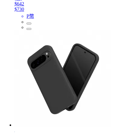
$642
$730
P幣