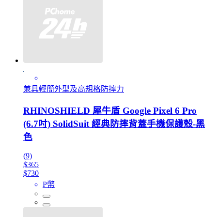
兼具輕簡外型及高規格防摔力
RHINOSHIELD 犀牛盾 Google Pixel 6 Pro
(6.7吋) SolidSuit 經典防摔背蓋手機保護殼-黑
色
(9)
$365
$730
P幣