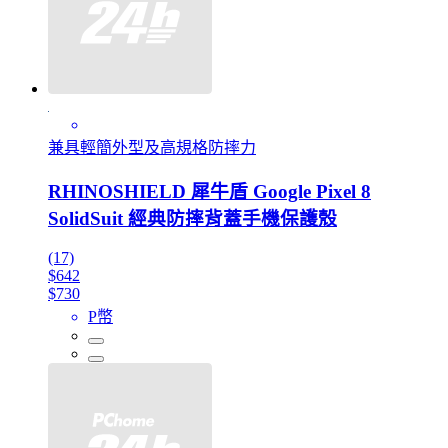
兼具輕簡外型及高規格防摔力
RHINOSHIELD 犀牛盾 Google Pixel 8
SolidSuit 經典防摔背蓋手機保護殼
(17)
$642
$730
P幣