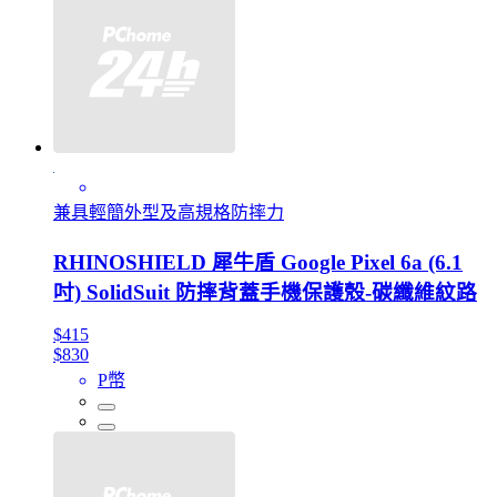
兼具輕簡外型及高規格防摔力
RHINOSHIELD 犀牛盾 Google Pixel 6a (6.1
吋) SolidSuit 防摔背蓋手機保護殼-碳纖維紋路
$415
$830
P幣