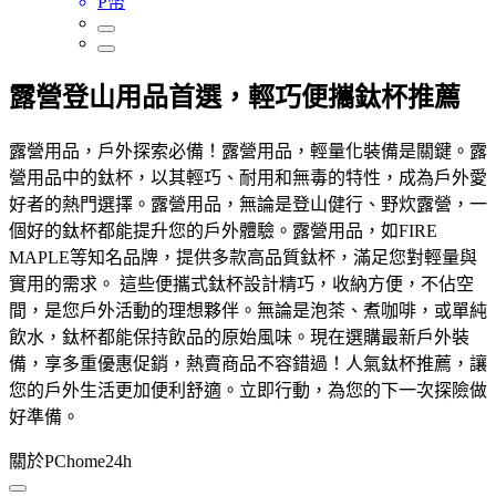
P幣
露營登山用品首選，輕巧便攜鈦杯推薦
露營用品，戶外探索必備！露營用品，輕量化裝備是關鍵。露
營用品中的鈦杯，以其輕巧、耐用和無毒的特性，成為戶外愛
好者的熱門選擇。露營用品，無論是登山健行、野炊露營，一
個好的鈦杯都能提升您的戶外體驗。露營用品，如FIRE
MAPLE等知名品牌，提供多款高品質鈦杯，滿足您對輕量與
實用的需求。 這些便攜式鈦杯設計精巧，收納方便，不佔空
間，是您戶外活動的理想夥伴。無論是泡茶、煮咖啡，或單純
飲水，鈦杯都能保持飲品的原始風味。現在選購最新戶外裝
備，享多重優惠促銷，熱賣商品不容錯過！人氣鈦杯推薦，讓
您的戶外生活更加便利舒適。立即行動，為您的下一次探險做
好準備。
關於PChome24h