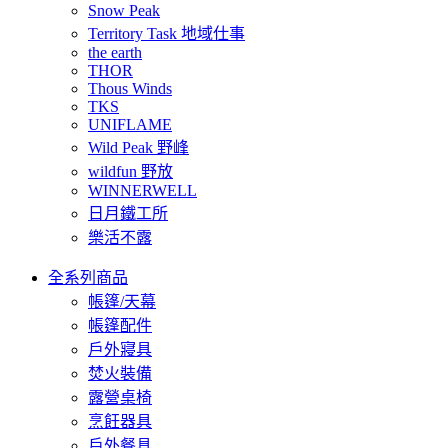
Snow Peak
Territory Task 地域仕事
the earth
THOR
Thous Winds
TKS
UNIFLAME
Wild Peak 野峰
wildfun 野放
WINNERWELL
日月鐵工所
樂活不露
全系列商品
帳篷/天幕
帳篷配件
戶外寢具
焚火裝備
露營桌椅
烹飪器具
戶外餐具