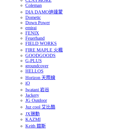
CLAYMORE
Coleman
DIA DAMO迪達蒙
Dometic
Down Power
emirai
FENIX
Feuerhand
FIELD WORKS
FIRE MAPLE 火楓
GOODGOODS
G-PLUS
groundcover
HELLOS
Horizon 天際線
iO
Iwatani 岩谷
Jackery
JG Outdoor
Juz cool 艾比酷
JX璟勳
KAZMI
Keith 鎧斯