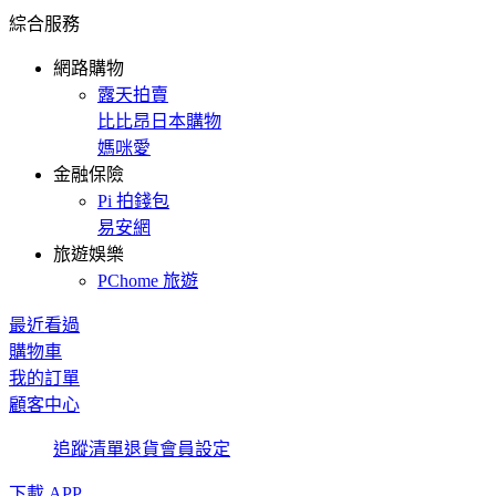
綜合服務
網路購物
露天拍賣
比比昂日本購物
媽咪愛
金融保險
Pi 拍錢包
易安網
旅遊娛樂
PChome 旅遊
最近看過
購物車
我的訂單
顧客中心
追蹤清單
退貨
會員設定
下載 APP