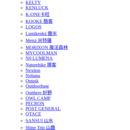
KELTY
KENLUCK
K-ONE卡旺
KOOKE 酷客
LOGOS
Lumikenkä 露米
Metsä 米特薩
MORIXON 魔法森林
MYCOOLMAN
N9 LUMENA
Naturehike 挪客
Nextion
Nobana
Outask
Outdoorbase
Outthere 好野
OWL CAMP
PECRON
POST GENERAL
QTACE
SANSUI 山水
Shine Trip 山趣