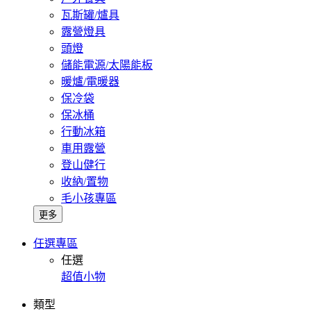
瓦斯罐/爐具
露營燈具
頭燈
儲能電源/太陽能板
暖爐/電暖器
保冷袋
保冰桶
行動冰箱
車用露營
登山健行
收納/置物
毛小孩專區
更多
任選專區
任選
超值小物
類型