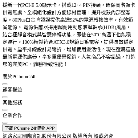
援新一代PCI-E 5.0顯示卡，搭載12+4 PIN接頭，確保高階顯卡
供電無虞。全模組化設計方便線材管理，提升機殼內部整潔
度。80Plus白金牌認證提供高達92%的電源轉換效率，有效節
省能源。 電源供應器採用超耐用動態液壓軸承(HDB)風扇，
結合極靜音模式與智慧停轉功能，即使在50°C高溫下也能穩
定運行。100%精製符合ATX3.0規範日系電容，提供長效穩定
供電。扁平排線設計易彎折，增加使用靈活性。現在選購這些
最新電源供應器，享多重優惠促銷，人氣商品不容錯過，打造
您的完美PC，體驗極致性能！
關於PChome24h
顧客權益
其他服務
企業合作
下載 PChome 24h購物 APP
網路家庭國際資訊股份有限公司 版權所有 轉載必究