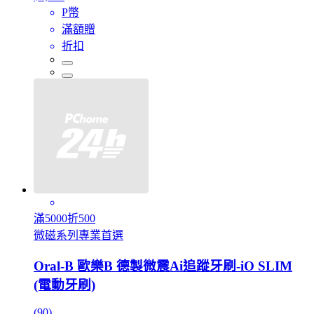
P幣
滿額贈
折扣
滿5000折500
微磁系列專業首選
Oral-B 歐樂B 德製微震Ai追蹤牙刷-iO SLIM
(電動牙刷)
(90)