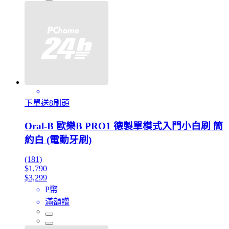
下單送8刷頭
Oral-B 歐樂B PRO1 德製單模式入門小白刷 簡
約白 (電動牙刷)
(181)
$1,790
$3,299
P幣
滿額贈