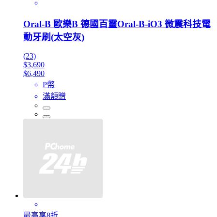
Oral-B 歐樂B 德國百靈Oral-B-iO3 微震科技電
動牙刷(太空灰)
(23)
$3,690
$6,490
P幣
滿額贈
最高享8折