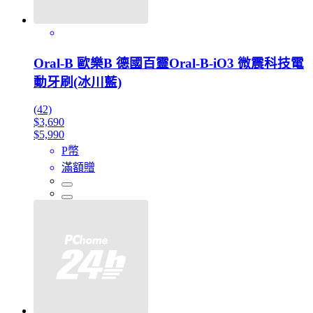
Oral-B 歐樂B 德國百靈Oral-B-iO3 微震科技電
動牙刷(冰川藍)
(42)
$3,690
$5,990
P幣
滿額贈