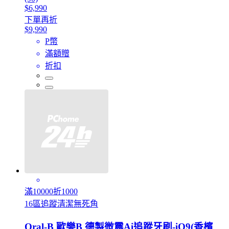
$6,990
下單再折
$9,990
P幣
滿額贈
折扣
滿10000折1000
16區追蹤清潔無死角
Oral-B 歐樂B 德製微震Ai追蹤牙刷-iO9(香檳