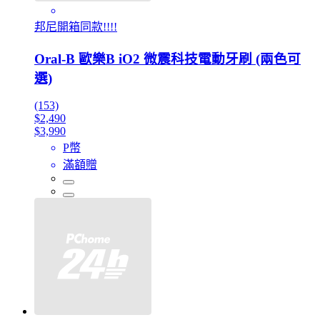
邦尼開箱同款!!!!
Oral-B 歐樂B iO2 微震科技電動牙刷 (兩色可
選)
(153)
$2,490
$3,990
P幣
滿額贈