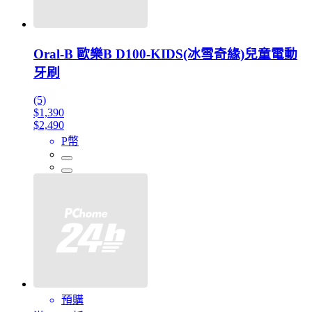
Oral-B 歐樂B D100-KIDS(冰雪奇緣)兒童電動
牙刷
(5)
$1,390
$2,490
P幣
預購