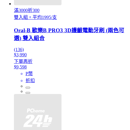
滿3000折300
雙入組。平均1995/支
Oral-B 歐樂B PRO3 3D護齦電動牙刷 (兩色可
選) 雙入組合
(136)
$3,990
下單再折
$9,598
P幣
折扣