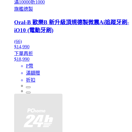
滿10000折1000
旗艦德製
Oral-B 歐樂B 新升級頂規德製微震Ai追蹤牙刷-
iO10 (電動牙刷)
(66)
$14,990
下單再折
$18,990
P幣
滿額贈
折扣