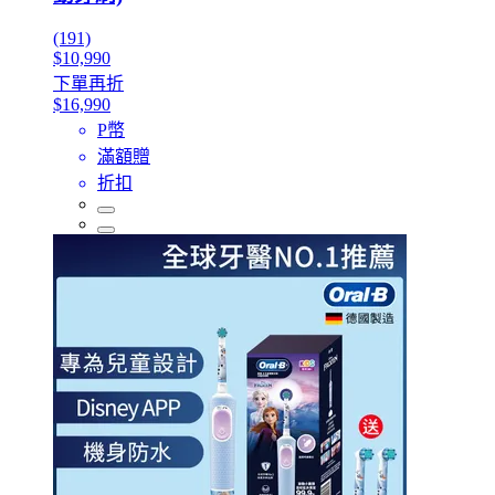
(191)
$10,990
下單再折
$16,990
P幣
滿額贈
折扣