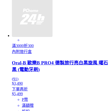
滿3000折300
內附旅行盒
Oral-B 歐樂B PRO4 德製旅行亮白黑旋風 曜石
黑 (電動牙刷)
(91)
$3,490
下單再折
$5,499
P幣
滿額贈