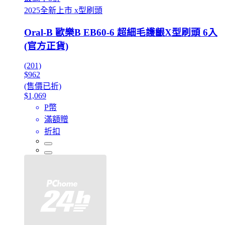
2025全新上市 x型刷頭
Oral-B 歐樂B EB60-6 超細毛護齦X型刷頭 6入
(官方正貨)
(201)
$962
(售價已折)
$1,069
P幣
滿額贈
折扣