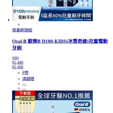
限量刷頭組
Oral-B 歐樂B D100-KIDS(冰雪奇緣)兒童電動
牙刷
(69)
$1,480
$2,490
P幣
滿額贈