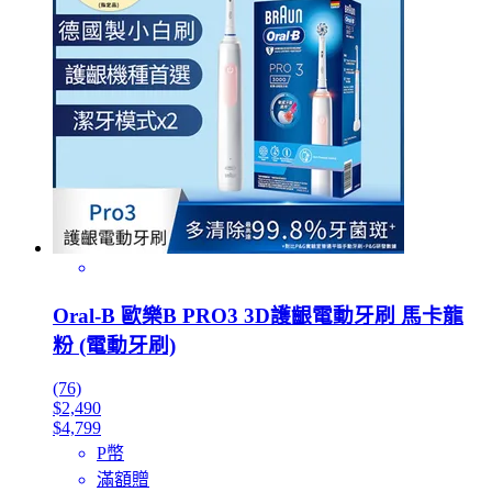
Oral-B 歐樂B PRO3 3D護齦電動牙刷 馬卡龍
粉 (電動牙刷)
(76)
$2,490
$4,799
P幣
滿額贈