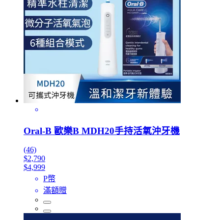
Oral-B 歐樂B MDH20手持活氧沖牙機
(46)
$2,790
$4,999
P幣
滿額贈