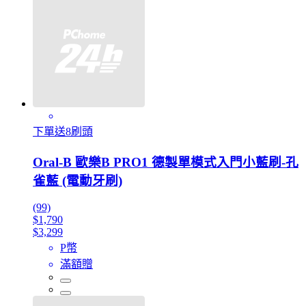
下單送8刷頭
Oral-B 歐樂B PRO1 德製單模式入門小藍刷-孔
雀藍 (電動牙刷)
(99)
$1,790
$3,299
P幣
滿額贈