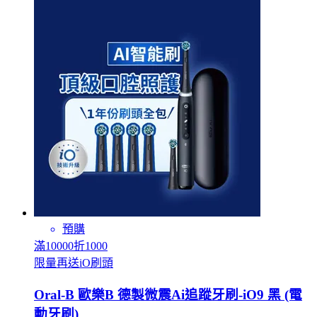
預購
滿10000折1000
限量再送iO刷頭
Oral-B 歐樂B 德製微震Ai追蹤牙刷-iO9 黑 (電
動牙刷)