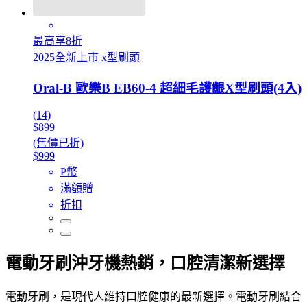
最高享8折
2025全新上市 x型刷頭
Oral-B 歐樂B EB60-4 超細毛護齦X型刷頭(4入)
(14)
$899
(售價已折)
$999
P幣
滿額贈
折扣
電動牙刷沖牙機熱銷，口腔清潔新選擇
電動牙刷，是現代人維持口腔健康的最新選擇。電動牙刷結合