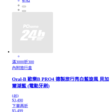
折扣
滿3000折300
內附旅行盒
Oral-B 歐樂B PRO4 德製旅行亮白藍旋風 貝加
爾湖藍 (電動牙刷)
(46)
$3,490
下單再折
$5,499