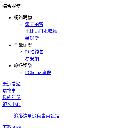
綜合服務
網路購物
露天拍賣
比比昂日本購物
媽咪愛
金融保險
Pi 拍錢包
易安網
旅遊娛樂
PChome 旅遊
最近看過
購物車
我的訂單
顧客中心
追蹤清單
退貨
會員設定
下載 APP