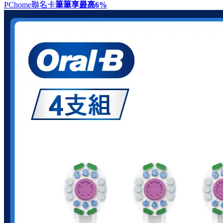
PChome聯名卡
筆筆享最高
6%