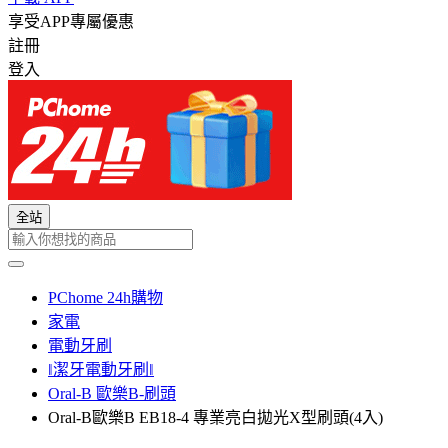
享受APP專屬優惠
註冊
登入
全站
PChome 24h購物
家電
電動牙刷
‖潔牙電動牙刷‖
Oral-B 歐樂B-刷頭
Oral-B歐樂B EB18-4 專業亮白拋光X型刷頭(4入)