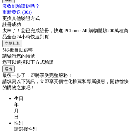
沒收到驗證碼嗎？
重新發送
(
30
s)
更換其他驗證方式
註冊成功
太棒了！您已完成註冊，快進 PChome 24h購物體驗200萬種商
品全台24小時快速到貨
立即逛逛
5
秒後自動跳轉
請驗證您的帳號
您可以選擇以下方式驗證
送出
最後一步了，即將享受完整服務！
請填寫以下資訊，立即享受個性化推薦和專屬優惠，開啟愉快
的購物之旅吧！
生日
年
月
日
性別
請選擇性別