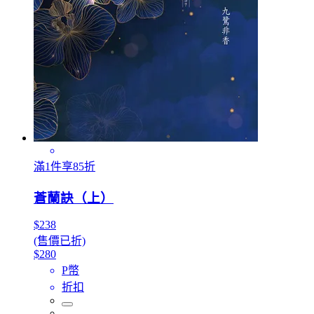
滿1件享85折
蒼蘭訣（上）
$238
(售價已折)
$280
P幣
折扣