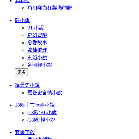
滿額贈
角川噬血狂襲滿額贈
輕小說
BL小說
奇幻冒險
戀愛故事
驚悚推理
玄幻小說
各國輕小說
更多
羅曼史小說
羅曼史言情小說
18限｜言情輕小說
(18限)BL小說
(18限)輕小說
套書下殺