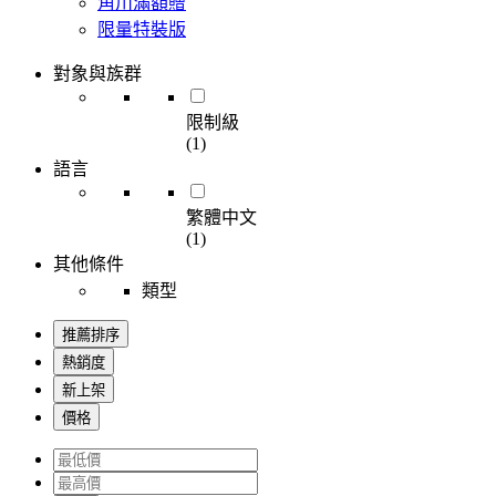
角川滿額贈
限量特裝版
對象與族群
限制級
(1)
語言
繁體中文
(1)
其他條件
類型
推薦排序
熱銷度
新上架
價格