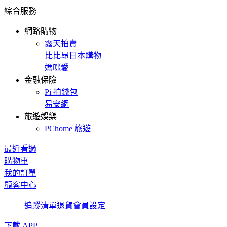
綜合服務
網路購物
露天拍賣
比比昂日本購物
媽咪愛
金融保險
Pi 拍錢包
易安網
旅遊娛樂
PChome 旅遊
最近看過
購物車
我的訂單
顧客中心
追蹤清單
退貨
會員設定
下載 APP