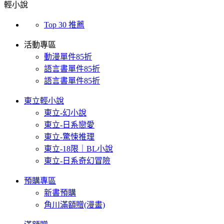
輕小說
Top 30 推薦
活動專區
動漫單件85折
語言書單件85折
語言書單件85折
東立輕小說
東立-幻小說
東立-日系戀愛
東立-驚悚推理
東立-18限｜BL小說
東立-日系奇幻冒險
預購專區
新書預購
角川滿額贈(漫畫)