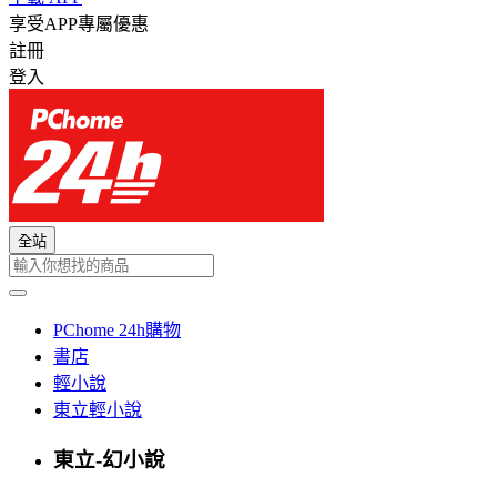
享受APP專屬優惠
註冊
登入
全站
PChome 24h購物
書店
輕小說
東立輕小說
東立-幻小說