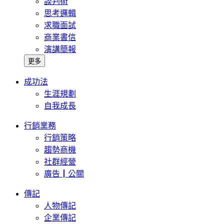
談判術
思考邏輯
求職面試
商業書信
演講簡報
更多
成功法
生涯規劃
自我成長
行銷業務
行銷策略
趨勢商機
社群經營
廣告┃公關
傳記
人物傳記
企業傳記