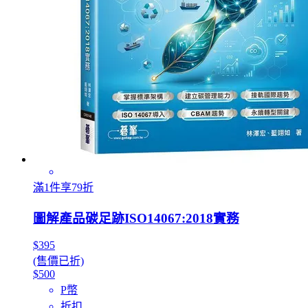
滿1件享79折
圖解產品碳足跡ISO14067:2018實務
$395
(售價已折)
$500
P幣
折扣