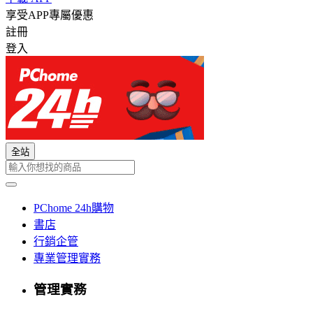
享受APP專屬優惠
註冊
登入
全站
PChome 24h購物
書店
行銷企管
專業管理實務
管理實務