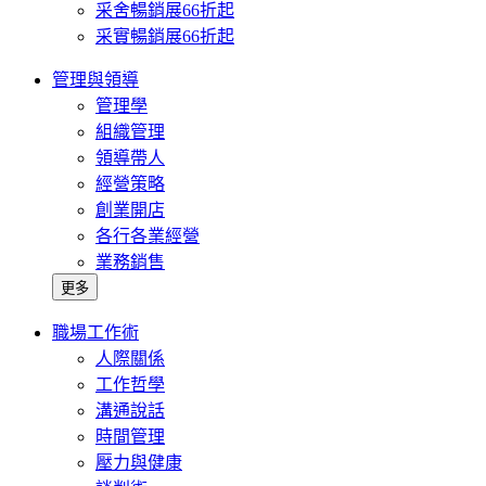
采舍暢銷展66折起
采實暢銷展66折起
管理與領導
管理學
組織管理
領導帶人
經營策略
創業開店
各行各業經營
業務銷售
更多
職場工作術
人際關係
工作哲學
溝通說話
時間管理
壓力與健康