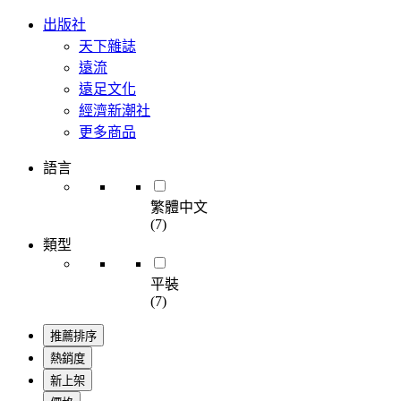
出版社
天下雜誌
遠流
遠足文化
經濟新潮社
更多商品
語言
繁體中文
(7)
類型
平裝
(7)
推薦排序
熱銷度
新上架