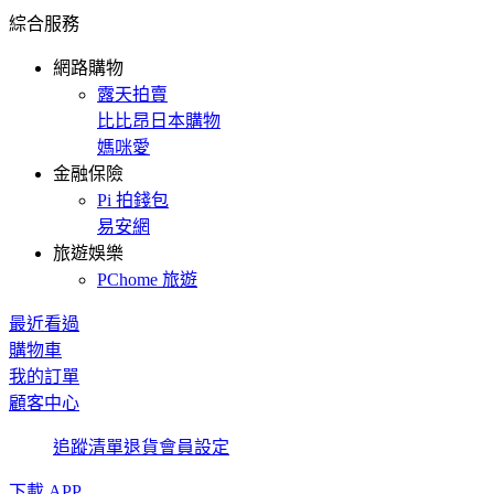
綜合服務
網路購物
露天拍賣
比比昂日本購物
媽咪愛
金融保險
Pi 拍錢包
易安網
旅遊娛樂
PChome 旅遊
最近看過
購物車
我的訂單
顧客中心
追蹤清單
退貨
會員設定
下載 APP