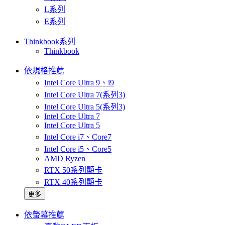
L系列
E系列
Thinkbook系列
Thinkbook
依規格推薦
Intel Core Ultra 9、i9
Intel Core Ultra 7(系列3)
Intel Core Ultra 5(系列3)
Intel Core Ultra 7
Intel Core Ultra 5
Intel Core i7、Core7
Intel Core i5、Core5
AMD Ryzen
RTX 50系列顯卡
RTX 40系列顯卡
更多
依螢幕推薦