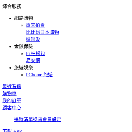
綜合服務
網路購物
露天拍賣
比比昂日本購物
媽咪愛
金融保險
Pi 拍錢包
易安網
旅遊娛樂
PChome 旅遊
最近看過
購物車
我的訂單
顧客中心
追蹤清單
退貨
會員設定
下載 APP