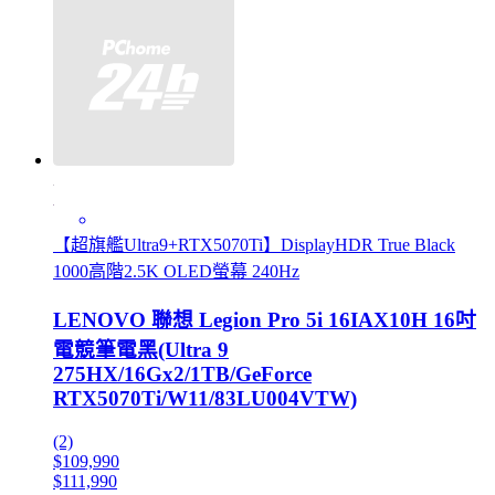
【超旗艦Ultra9+RTX5070Ti】DisplayHDR True Black
1000高階2.5K OLED螢幕 240Hz
LENOVO 聯想 Legion Pro 5i 16IAX10H 16吋
電競筆電黑(Ultra 9
275HX/16Gx2/1TB/GeForce
RTX5070Ti/W11/83LU004VTW)
(2)
$109,990
$111,990