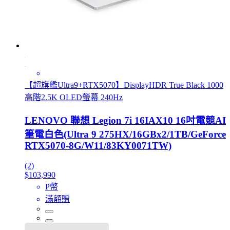
【超旗艦Ultra9+RTX5070】DisplayHDR True Black 1000
高階2.5K OLED螢幕 240Hz
LENOVO 聯想 Legion 7i 16IAX10 16吋電競AI
筆電白色(Ultra 9 275HX/16GBx2/1TB/GeForce
RTX5070-8G/W11/83KY0071TW)
(2)
$103,990
P幣
滿額贈