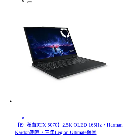
【i9+滿血RTX 5070】2.5K OLED 165Hz，Harman
Kardon喇叭，三年Legion Ultimate保固