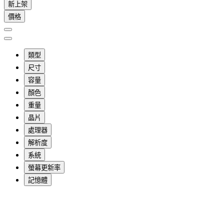
新上架
價格
類型
尺寸
容量
顏色
重量
晶片
處理器
解析度
系統
螢幕更新率
記憶體