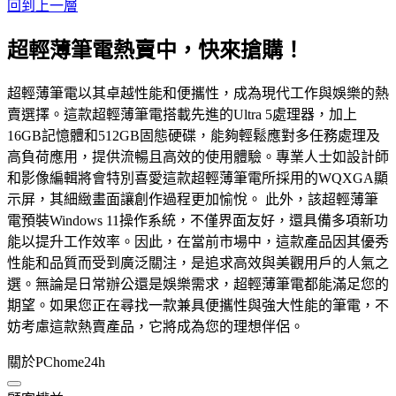
回到上一層
超輕薄筆電熱賣中，快來搶購！
超輕薄筆電以其卓越性能和便攜性，成為現代工作與娛樂的熱
賣選擇。這款超輕薄筆電搭載先進的Ultra 5處理器，加上
16GB記憶體和512GB固態硬碟，能夠輕鬆應對多任務處理及
高負荷應用，提供流暢且高效的使用體驗。專業人士如設計師
和影像編輯將會特別喜愛這款超輕薄筆電所採用的WQXGA顯
示屏，其細緻畫面讓創作過程更加愉悅。 此外，該超輕薄筆
電預裝Windows 11操作系統，不僅界面友好，還具備多項新功
能以提升工作效率。因此，在當前市場中，這款產品因其優秀
性能和品質而受到廣泛關注，是追求高效與美觀用戶的人氣之
選。無論是日常辦公還是娛樂需求，超輕薄筆電都能滿足您的
期望。如果您正在尋找一款兼具便攜性與強大性能的筆電，不
妨考慮這款熱賣產品，它將成為您的理想伴侶。
關於PChome24h