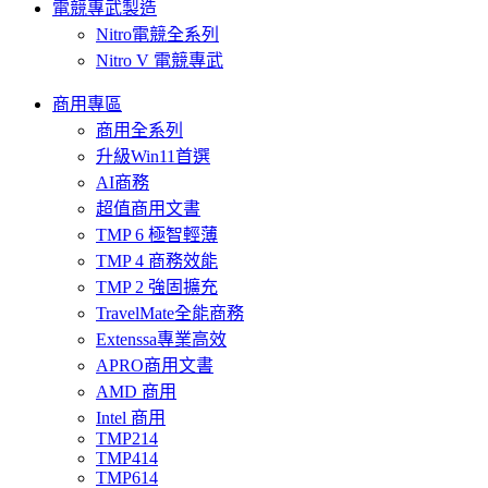
電競專武製造
Nitro電競全系列
Nitro V 電競專武
商用專區
商用全系列
升級Win11首選
AI商務
超值商用文書
TMP 6 極智輕薄
TMP 4 商務效能
TMP 2 強固擴充
TravelMate全能商務
Extenssa專業高效
APRO商用文書
AMD 商用
Intel 商用
TMP214
TMP414
TMP614