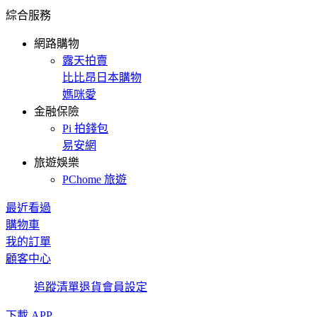
綜合服務
網路購物
露天拍賣
比比昂日本購物
媽咪愛
金融保險
Pi 拍錢包
易安網
旅遊娛樂
PChome 旅遊
最近看過
購物車
我的訂單
顧客中心
追蹤清單
退貨
會員設定
下載 APP