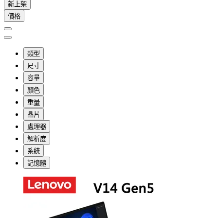
新上架
價格
類型
尺寸
容量
顏色
重量
晶片
處理器
解析度
系統
記憶體