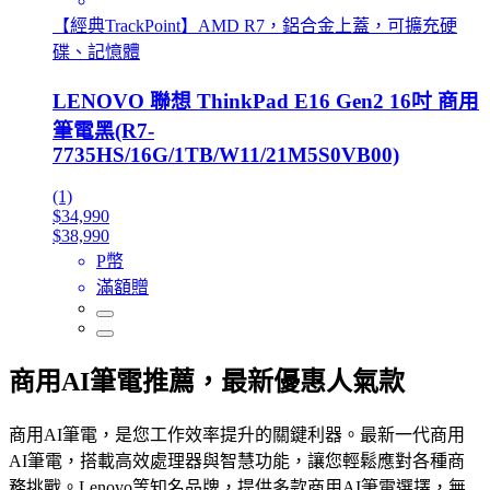
【經典TrackPoint】AMD R7，鋁合金上蓋，可擴充硬
碟、記憶體
LENOVO 聯想 ThinkPad E16 Gen2 16吋 商用
筆電黑(R7-
7735HS/16G/1TB/W11/21M5S0VB00)
(1)
$34,990
$38,990
P幣
滿額贈
商用AI筆電推薦，最新優惠人氣款
商用AI筆電，是您工作效率提升的關鍵利器。最新一代商用
AI筆電，搭載高效處理器與智慧功能，讓您輕鬆應對各種商
務挑戰。Lenovo等知名品牌，提供多款商用AI筆電選擇，無