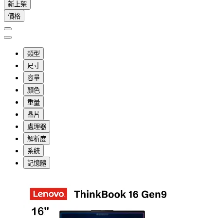
新上架
價格
類型
尺寸
容量
顏色
重量
晶片
處理器
解析度
系統
記憶體