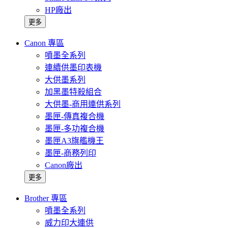
HP廠出
更多
Canon 專區
噴墨全系列
連續供墨印表機
大供墨系列
加黑墨特殺組合
大供墨-商用連供系列
墨匣-傳真複合機
墨匣-多功複合機
墨匣A3旗艦機王
墨匣-商務列印
Canon廠出
更多
Brother 專區
噴墨全系列
威力印大連供