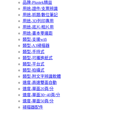
品牌-Plustek精益
用途-證件/支票辨識
用途-抓題/數位筆記
用途-3D列印專用
用途-底片/相片用
用途-書本零邊距
類型-支援wifi
類型-A3掃描器
類型-手持式
類型-可攜進紙式
類型-平台式
類型-拍攝式
類型-附文字辨識軟體
速度-高速雙面自動
速度-單面20頁/分
速度-單面30~40頁/分
速度-單面50頁/分
掃描器配件