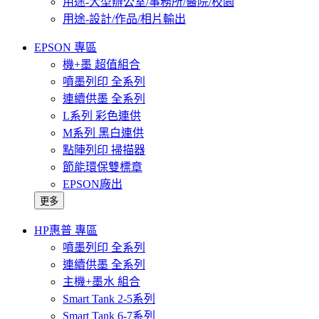
用途-大型辦公室/事務所/醫院/校園
用途-設計/作品/相片輸出
EPSON 專區
機+墨 超值組合
噴墨列印 全系列
連續供墨 全系列
L系列 彩色連供
M系列 黑白連供
點陣列印 掃描器
節能環保雙標章
EPSON廠出
更多
HP惠普 專區
噴墨列印 全系列
連續供墨 全系列
主機+墨水 組合
Smart Tank 2-5系列
Smart Tank 6-7系列