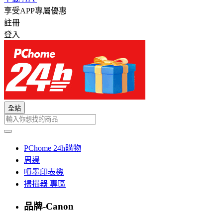
享受APP專屬優惠
註冊
登入
全站
PChome 24h購物
周邊
噴墨印表機
掃描器 專區
品牌-Canon