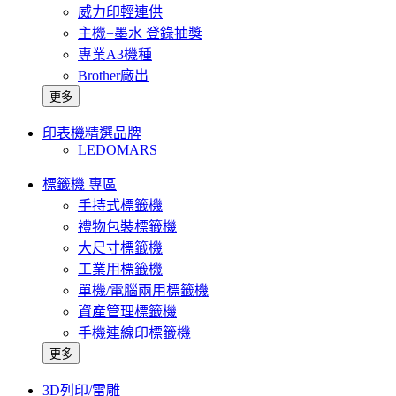
威力印輕連供
主機+墨水 登錄抽獎
專業A3機種
Brother廠出
更多
印表機精選品牌
LEDOMARS
標籤機 專區
手持式標籤機
禮物包裝標籤機
大尺寸標籤機
工業用標籤機
單機/電腦兩用標籤機
資產管理標籤機
手機連線印標籤機
更多
3D列印/雷雕