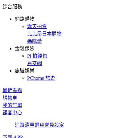
綜合服務
網路購物
露天拍賣
比比昂日本購物
媽咪愛
金融保險
Pi 拍錢包
易安網
旅遊娛樂
PChome 旅遊
最近看過
購物車
我的訂單
顧客中心
追蹤清單
退貨
會員設定
下載 APP