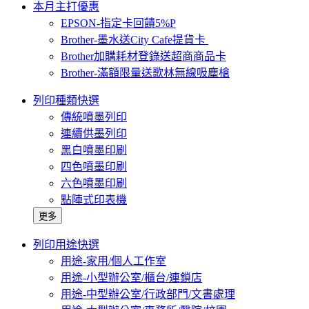
本月主打優惠
EPSON-指定卡回饋5%P
Brother-墨水送City Cafe提貨卡
Brother加購耗材登錄送超商商品卡
Brother-滿額限量送歌林無線吸塵槍
列印種類快選
傳統噴墨列印
連續供墨列印
黑白噴墨印刷
四色噴墨印刷
六色噴墨印刷
點陣式印表機
更多
列印用途快選
用途-家用/個人工作室
用途-小型辦公室/櫃台/連鎖店
用途-中型辦公室/行政部門/文書處理