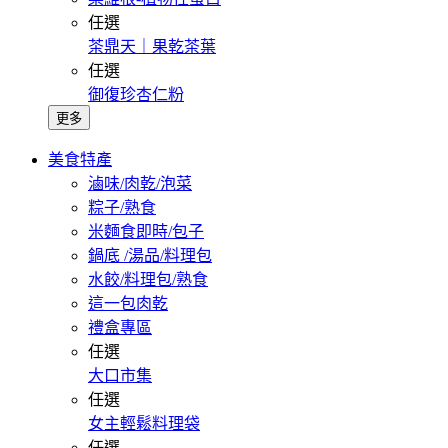
任選
茶鼎天｜果乾茶葉
任選
御復珍杏仁粉
更多
美食特產
滷味/肉乾/泡菜
粽子/熟食
米麵食即時/包子
鍋底 /湯品/料理包
水餃/料理包/熟食
這一包肉乾
禮盒專區
任選
大口市集
任選
女主輕鬆料理袋
任選