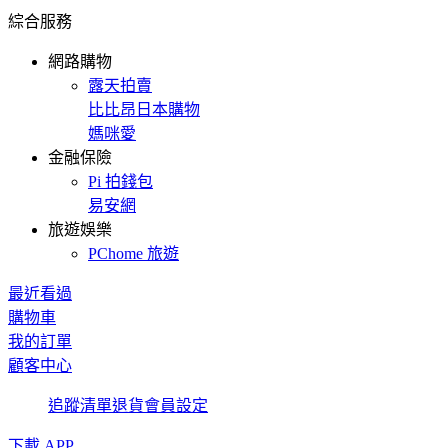
綜合服務
網路購物
露天拍賣
比比昂日本購物
媽咪愛
金融保險
Pi 拍錢包
易安網
旅遊娛樂
PChome 旅遊
最近看過
購物車
我的訂單
顧客中心
追蹤清單
退貨
會員設定
下載 APP