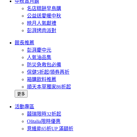
中秋賞月饌
名店糕餅早鳥購
公益送愛暖中秋
映月人氣獻禮
彭湃烤肉派對
館長推薦
彭湃慶中元
人氣油品集
防災急救包必備
保健5折起|領券再折
箱購飲料推薦
順天本草獨家86折起
更多
活動專區
囍瑞限時32折起
Olitalia限時優惠
意維能65折UP 滿額折