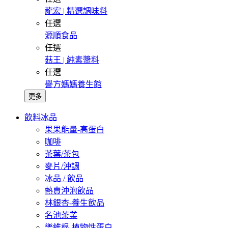
龍宏 | 精選調味料
任選
源順食品
任選
菇王 | 純素醬料
任選
譽方媽媽養生館
更多
飲料冰品
果果能量-高蛋白
咖啡
茶葉/茶包
麥片/沖調
冰品 / 飲品
熱賣沖泡飲品
林銀杏-養生飲品
名池茶業
樂維根-植物性蛋白