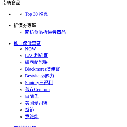
南紡食品
Top 30 推薦
折價券專區
南紡食品折價券商品
進口保健專區
NOW
LAC利維喜
紐西蘭恩賜
Blackmores澳佳寶
Bestvite 必賜力
Suntory三得利
善存Centrum
白蘭氏
美國愛司盟
益節
意維能