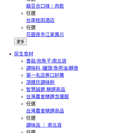
麻豆合口味｜肉乾
任選
台南桂田酒店
任選
花園夜市江家鳳爪
更多
民生食材
香菇/烏魚子/南北貨
調味料 /罐頭/食用油/麵食
第一名店進口好醬
頂膳珍調味粉
智慧誠選 精選商品
台灣農會精選含運館
任選
台灣農會精選商品
任選
調味品 ｜ 南北貨
任選