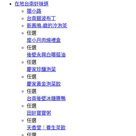
在地台南好味道
狸小路
台南銀波布丁
新鳳鳴-磨的冷泡茶
任選
度小月肉燥禮盒
任選
後壁永興白曝蔭油
任選
慶家珍釀泡菜
任選
慶家黃金泡菜餃
任選
台南後壁冰糖醬鴨
任選
田好寶寶粥
任選
天香堂｜養生茶飲
任選