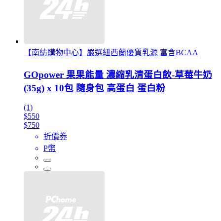
【南紡購物中心】嚴選紐西蘭優質乳源 富含BCAA
GOpower 果果能量 濃縮乳清蛋白飲-草莓牛奶
(35g) x 10包 隨身包 高蛋白 蛋白粉
(1)
$550
$750
折價券
P幣