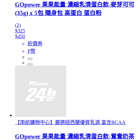
GOpower 果果能量 濃縮乳清蛋白飲-麥芽可可
(35g) x 5包 隨身包 高蛋白 蛋白粉
(2)
$325
$450
折價券
P幣
【南紡購物中心】嚴選紐西蘭優質乳源 富含BCAA
GOpower 果果能量 濃縮乳清蛋白飲-鴛鴦奶茶