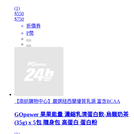
(1)
$550
$750
折價券
P幣
【南紡購物中心】嚴選紐西蘭優質乳源 富含BCAA
GOpower 果果能量 濃縮乳清蛋白飲-烏龍奶茶
(35g) x 5包 隨身包 高蛋白 蛋白粉