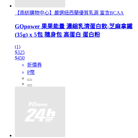
【南紡購物中心】嚴選紐西蘭優質乳源 富含BCAA
GOpower 果果能量 濃縮乳清蛋白飲-芝麻拿鐵
(35g) x 5包 隨身包 高蛋白 蛋白粉
(1)
$325
$450
折價券
P幣