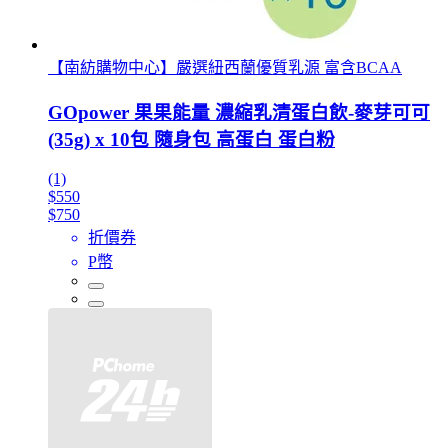
【南紡購物中心】嚴選紐西蘭優質乳源 富含BCAA
GOpower 果果能量 濃縮乳清蛋白飲-麥芽可可
(35g) x 10包 隨身包 高蛋白 蛋白粉
(1)
$550
$750
折價券
P幣