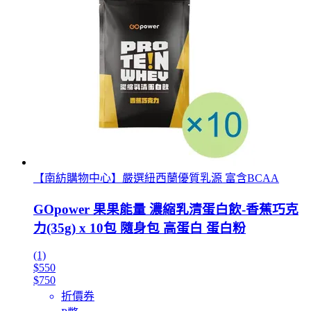
【南紡購物中心】嚴選紐西蘭優質乳源 富含BCAA
GOpower 果果能量 濃縮乳清蛋白飲-香蕉巧克
力(35g) x 10包 隨身包 高蛋白 蛋白粉
(1)
$550
$750
折價券