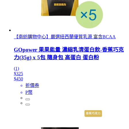
【南紡購物中心】嚴選紐西蘭優質乳源 富含BCAA
GOpower 果果能量 濃縮乳清蛋白飲-香蕉巧克
力(35g) x 5包 隨身包 高蛋白 蛋白粉
(1)
$325
$450
折價券
P幣