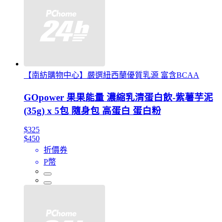
【南紡購物中心】嚴選紐西蘭優質乳源 富含BCAA
GOpower 果果能量 濃縮乳清蛋白飲-紫薯芋泥
(35g) x 5包 隨身包 高蛋白 蛋白粉
$325
$450
折價券
P幣