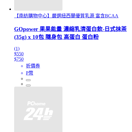
【南紡購物中心】嚴選紐西蘭優質乳源 富含BCAA
GOpower 果果能量 濃縮乳清蛋白飲-日式抹茶
(35g) x 10包 隨身包 高蛋白 蛋白粉
(1)
$550
$750
折價券
P幣