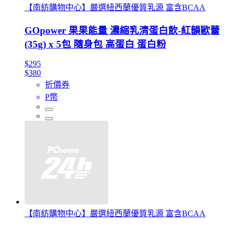
【南紡購物中心】嚴選紐西蘭優質乳源 富含BCAA
GOpower 果果能量 濃縮乳清蛋白飲-紅韻歐蕾
(35g) x 5包 隨身包 高蛋白 蛋白粉
$295
$380
折價券
P幣
【南紡購物中心】嚴選紐西蘭優質乳源 富含BCAA