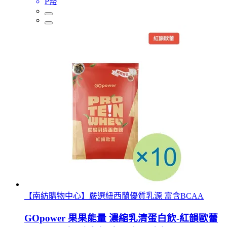
P幣
【南紡購物中心】嚴選紐西蘭優質乳源 富含BCAA
GOpower 果果能量 濃縮乳清蛋白飲-紅韻歐蕾