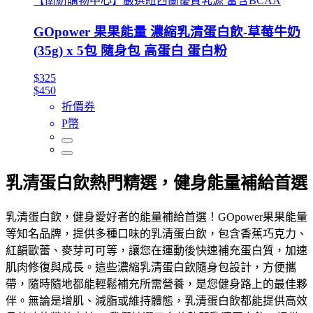
【南紡購物中心】嚴選紐西蘭優質乳源 富含BCAA
GOpower 果果能量 濃縮乳清蛋白飲-草莓牛奶
(35g) x 5包 隨身包 高蛋白 蛋白粉
$325
$450
折價券
P幣
乳清蛋白飲熱門精選，健身能量補給首選
乳清蛋白飲，健身愛好者的能量補給首選！GOpower果果能量
等知名品牌，提供多種口味的乳清蛋白飲，包含香蕉巧克力、
紅韻歐蕾、麥芽可可等，讓您在運動後快速補充蛋白質，加速
肌肉修復與成長。這些濃縮乳清蛋白飲隨身包設計，方便攜
帶，隨時隨地都能輕鬆補充所需營養，是您健身路上的最佳夥
伴。無論是增肌、減脂或維持體態，乳清蛋白飲都能提供高效