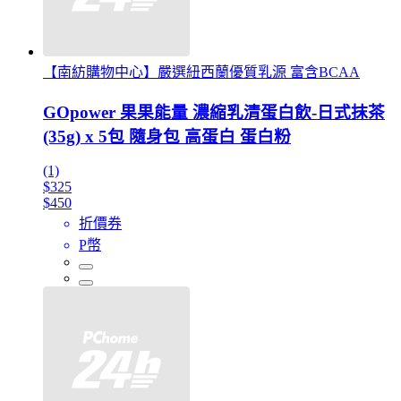
【南紡購物中心】嚴選紐西蘭優質乳源 富含BCAA
GOpower 果果能量 濃縮乳清蛋白飲-日式抹茶
(35g) x 5包 隨身包 高蛋白 蛋白粉
(1)
$325
$450
折價券
P幣