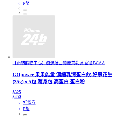
P幣
【南紡購物中心】嚴選紐西蘭優質乳源 富含BCAA
GOpower 果果能量 濃縮乳清蛋白飲-好事花生
(35g) x 5包 隨身包 高蛋白 蛋白粉
$325
$450
折價券
P幣