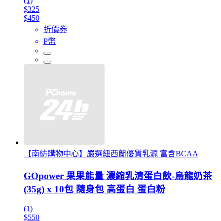
(1)
$325
$450
折價券
P幣
【南紡購物中心】嚴選紐西蘭優質乳源 富含BCAA
GOpower 果果能量 濃縮乳清蛋白飲-烏龍奶茶
(35g) x 10包 隨身包 高蛋白 蛋白粉
(1)
$550