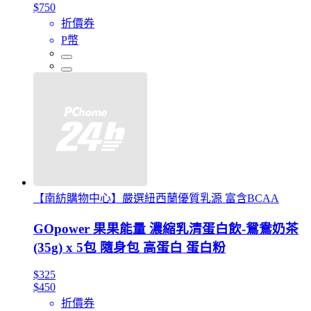
$750
折價券
P幣
【南紡購物中心】嚴選紐西蘭優質乳源 富含BCAA
GOpower 果果能量 濃縮乳清蛋白飲-鴛鴦奶茶
(35g) x 5包 隨身包 高蛋白 蛋白粉
$325
$450
折價券