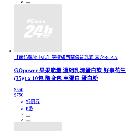
【南紡購物中心】嚴選紐西蘭優質乳源 富含BCAA
GOpower 果果能量 濃縮乳清蛋白飲-好事花生
(35g) x 10包 隨身包 高蛋白 蛋白粉
$550
$750
折價券
P幣