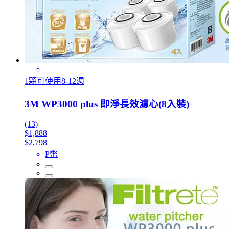
1顆可使用8-12週
3M WP3000 plus 即淨長效濾心(8入裝)
(13)
$1,888
$2,798
P幣