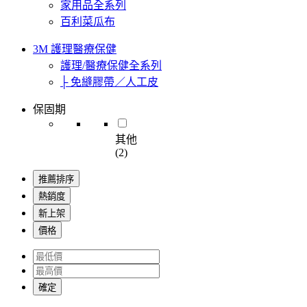
家用品全系列
百利菜瓜布
3M 護理醫療保健
護理/醫療保健全系列
├ 免縫膠帶／人工皮
保固期
其他
(2)
推薦排序
熱銷度
新上架
價格
確定