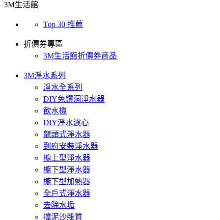
3M生活館
Top 30 推薦
折價券專區
3M生活館折價券商品
3M淨水系列
淨水全系列
DIY免鑽洞淨水器
飲水機
DIY淨水濾心
龍頭式淨水器
到府安裝淨水器
櫥上型淨水器
櫥下型淨水器
櫥下型加熱器
全戶式淨水器
去除水垢
擋泥沙雜質