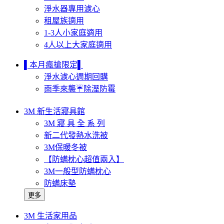
淨水器專用濾心
租屋族適用
1-3人小家庭適用
4人以上大家庭適用
▌本月瘋搶限定▌
淨水濾心週期回購
雨季來襲☔除溼防霉
3M 新生活寢具館
3M 寢 具 全 系 列
新二代發熱水洗被
3M保暖冬被
【防螨枕心超值兩入】
3M一般型防螨枕心
防螨床墊
更多
3M 生活家用品