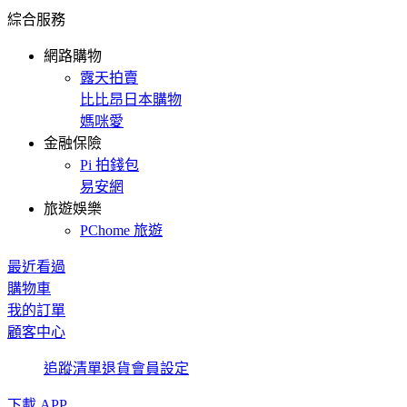
綜合服務
網路購物
露天拍賣
比比昂日本購物
媽咪愛
金融保險
Pi 拍錢包
易安網
旅遊娛樂
PChome 旅遊
最近看過
購物車
我的訂單
顧客中心
追蹤清單
退貨
會員設定
下載 APP